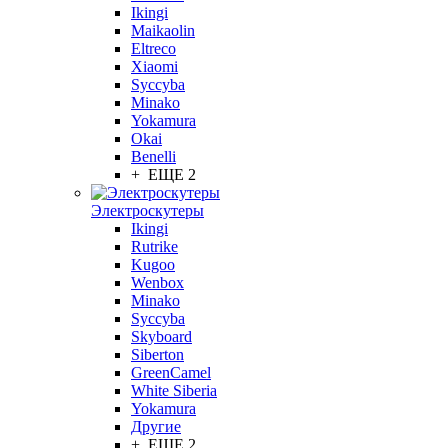
Ikingi
Maikaolin
Eltreco
Xiaomi
Syccyba
Minako
Yokamura
Okai
Benelli
+ ЕЩЕ 2
Электроскутеры
Ikingi
Rutrike
Kugoo
Wenbox
Minako
Syccyba
Skyboard
Siberton
GreenCamel
White Siberia
Yokamura
Другие
+ ЕЩЕ 2