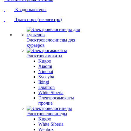
Квадрокоптеры
Транспорт (не электро)
Электровелосипеды для
курьеров
Электросамокаты
Kugoo
Xiaomi
Ninebot
Syccyba
Ikingi
Dualtron
White Siberia
Электросамокаты
прочие
Электровелосипеды
Kugoo
White Siberia
Wenbox