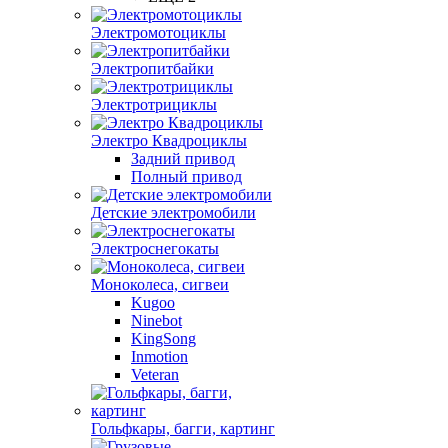
Электромотоциклы
Электропитбайки
Электротрициклы
Электро Квадроциклы
Задний привод
Полный привод
Детские электромобили
Электроснегокаты
Моноколеса, сигвеи
Kugoo
Ninebot
KingSong
Inmotion
Veteran
Гольфкары, багги, картинг