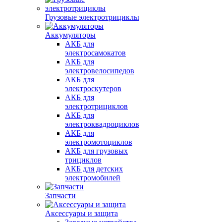
Грузовые электротрициклы
Аккумуляторы
АКБ для
электросамокатов
АКБ для
электровелосипедов
АКБ для
электроскутеров
АКБ для
электротрициклов
АКБ для
электроквадроциклов
АКБ для
электромотоциклов
АКБ для грузовых
трициклов
АКБ для детских
электромобилей
Запчасти
Аксессуары и защита