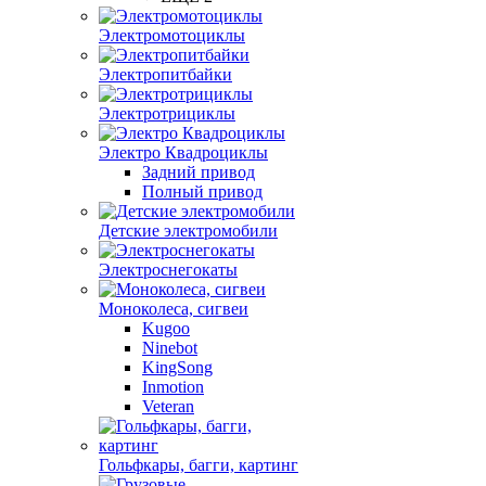
Электромотоциклы
Электропитбайки
Электротрициклы
Электро Квадроциклы
Задний привод
Полный привод
Детские электромобили
Электроснегокаты
Моноколеса, сигвеи
Kugoo
Ninebot
KingSong
Inmotion
Veteran
Гольфкары, багги, картинг