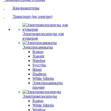
Квадрокоптеры
Транспорт (не электро)
Электровелосипеды для
курьеров
Электросамокаты
Kugoo
Xiaomi
Ninebot
Syccyba
Ikingi
Dualtron
White Siberia
Электросамокаты
прочие
Электровелосипеды
Kugoo
White Siberia
Wenbox