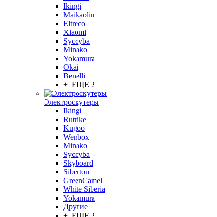
Ikingi
Maikaolin
Eltreco
Xiaomi
Syccyba
Minako
Yokamura
Okai
Benelli
+ ЕЩЕ 2
Электроскутеры
Ikingi
Rutrike
Kugoo
Wenbox
Minako
Syccyba
Skyboard
Siberton
GreenCamel
White Siberia
Yokamura
Другие
+ ЕЩЕ 2