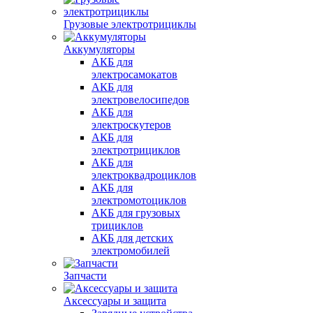
Грузовые электротрициклы
Аккумуляторы
АКБ для
электросамокатов
АКБ для
электровелосипедов
АКБ для
электроскутеров
АКБ для
электротрициклов
АКБ для
электроквадроциклов
АКБ для
электромотоциклов
АКБ для грузовых
трициклов
АКБ для детских
электромобилей
Запчасти
Аксессуары и защита