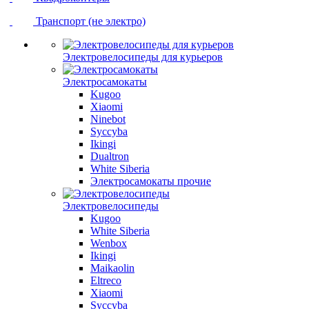
Транспорт (не электро)
Электровелосипеды для курьеров
Электросамокаты
Kugoo
Xiaomi
Ninebot
Syccyba
Ikingi
Dualtron
White Siberia
Электросамокаты прочие
Электровелосипеды
Kugoo
White Siberia
Wenbox
Ikingi
Maikaolin
Eltreco
Xiaomi
Syccyba