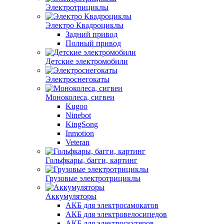
Электротрициклы
Электро Квадроциклы
Задний привод
Полный привод
Детские электромобили
Электроснегокаты
Моноколеса, сигвеи
Kugoo
Ninebot
KingSong
Inmotion
Veteran
Гольфкары, багги, картинг
Грузовые электротрициклы
Аккумуляторы
АКБ для электросамокатов
АКБ для электровелосипедов
АКБ для электроскутеров