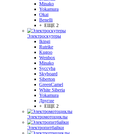
Minako
Yokamura
Okai
Benelli
+ ЕЩЕ 2
Электроскутеры
Ikingi
Rutrike
Kugoo
Wenbox
Minako
Syccyba
Skyboard
Siberton
GreenCamel
White Siberia
Yokamura
Другие
+ ЕЩЕ 2
Электромотоциклы
Электропитбайки