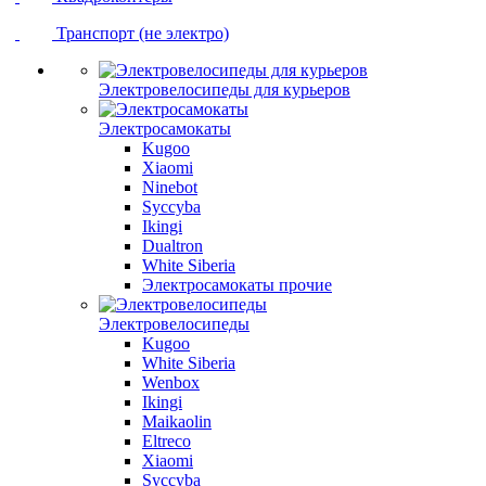
Транспорт (не электро)
Электровелосипеды для курьеров
Электросамокаты
Kugoo
Xiaomi
Ninebot
Syccyba
Ikingi
Dualtron
White Siberia
Электросамокаты прочие
Электровелосипеды
Kugoo
White Siberia
Wenbox
Ikingi
Maikaolin
Eltreco
Xiaomi
Syccyba