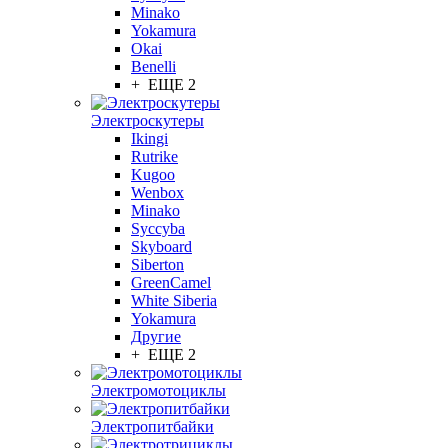
Minako
Yokamura
Okai
Benelli
+ ЕЩЕ 2
Электроскутеры
Ikingi
Rutrike
Kugoo
Wenbox
Minako
Syccyba
Skyboard
Siberton
GreenCamel
White Siberia
Yokamura
Другие
+ ЕЩЕ 2
Электромотоциклы
Электропитбайки