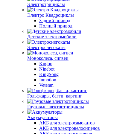
Электротрициклы
Электро Квадроциклы
Задний привод
Полный привод
Детские электромобили
Электроснегокаты
Моноколеса, сигвеи
Kugoo
Ninebot
KingSong
Inmotion
Veteran
Гольфкары, багги, картинг
Грузовые электротрициклы
Аккумуляторы
АКБ для электросамокатов
АКБ для электровелосипедов
АКБ для электроскутеров