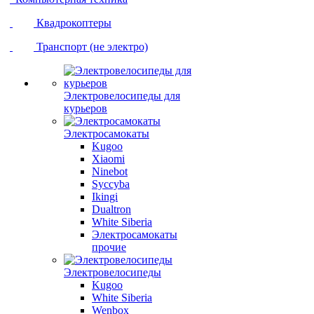
Квадрокоптеры
Транспорт (не электро)
Электровелосипеды для
курьеров
Электросамокаты
Kugoo
Xiaomi
Ninebot
Syccyba
Ikingi
Dualtron
White Siberia
Электросамокаты
прочие
Электровелосипеды
Kugoo
White Siberia
Wenbox