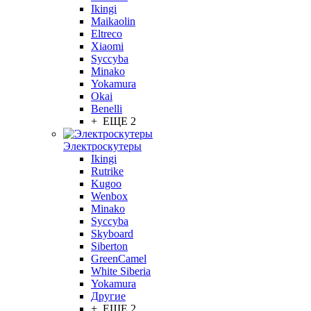
Ikingi
Maikaolin
Eltreco
Xiaomi
Syccyba
Minako
Yokamura
Okai
Benelli
+ ЕЩЕ 2
Электроскутеры
Ikingi
Rutrike
Kugoo
Wenbox
Minako
Syccyba
Skyboard
Siberton
GreenCamel
White Siberia
Yokamura
Другие
+ ЕЩЕ 2