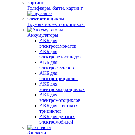
Гольфкары, багги, картинг
Грузовые электротрициклы
Аккумуляторы
АКБ для
электросамокатов
АКБ для
электровелосипедов
АКБ для
электроскутеров
АКБ для
электротрициклов
АКБ для
электроквадроциклов
АКБ для
электромотоциклов
АКБ для грузовых
трициклов
АКБ для детских
электромобилей
Запчасти