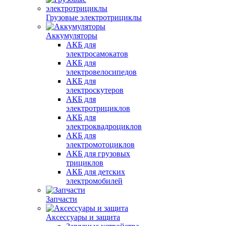
Грузовые электротрициклы
Аккумуляторы
АКБ для
электросамокатов
АКБ для
электровелосипедов
АКБ для
электроскутеров
АКБ для
электротрициклов
АКБ для
электроквадроциклов
АКБ для
электромотоциклов
АКБ для грузовых
трициклов
АКБ для детских
электромобилей
Запчасти
Аксессуары и защита