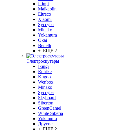
Ikingi
Maikaolin
Eltreco
Xiaomi
Syccyba
Minako
Yokamura
Okai
Benelli
+ ЕЩЕ 2
Электроскутеры
Ikingi
Rutrike
Kugoo
Wenbox
Minako
Syccyba
Skyboard
Siberton
GreenCamel
White Siberia
Yokamura
Другие
+ ЕЩЕ 2