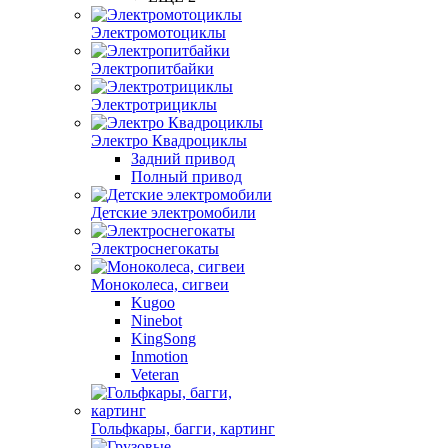
Электромотоциклы
Электропитбайки
Электротрициклы
Электро Квадроциклы
Задний привод
Полный привод
Детские электромобили
Электроснегокаты
Моноколеса, сигвеи
Kugoo
Ninebot
KingSong
Inmotion
Veteran
Гольфкары, багги, картинг