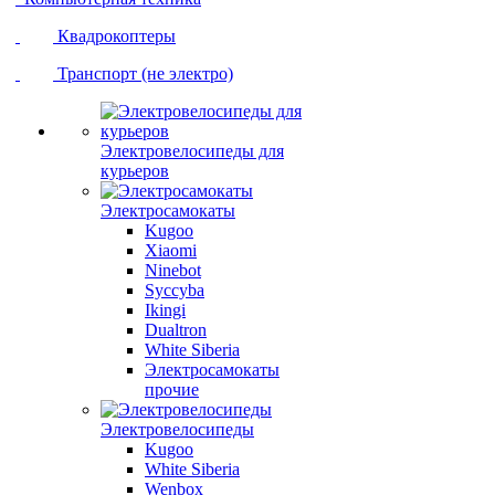
Квадрокоптеры
Транспорт (не электро)
Электровелосипеды для
курьеров
Электросамокаты
Kugoo
Xiaomi
Ninebot
Syccyba
Ikingi
Dualtron
White Siberia
Электросамокаты
прочие
Электровелосипеды
Kugoo
White Siberia
Wenbox