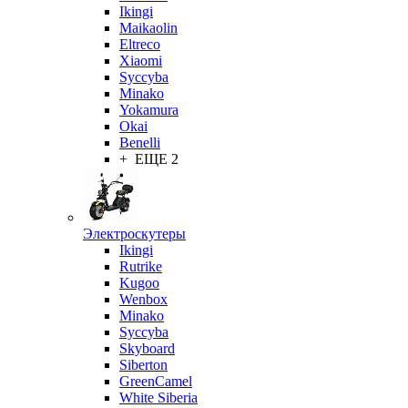
Ikingi
Maikaolin
Eltreco
Xiaomi
Syccyba
Minako
Yokamura
Okai
Benelli
+ ЕЩЕ 2
Электроскутеры
Ikingi
Rutrike
Kugoo
Wenbox
Minako
Syccyba
Skyboard
Siberton
GreenCamel
White Siberia