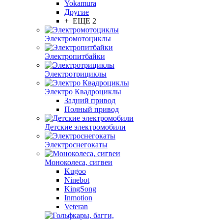
Yokamura
Другие
+ ЕЩЕ 2
Электромотоциклы
Электропитбайки
Электротрициклы
Электро Квадроциклы
Задний привод
Полный привод
Детские электромобили
Электроснегокаты
Моноколеса, сигвеи
Kugoo
Ninebot
KingSong
Inmotion
Veteran