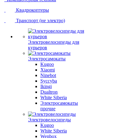
Квадрокоптеры
Транспорт (не электро)
Электровелосипеды для
курьеров
Электросамокаты
Kugoo
Xiaomi
Ninebot
Syccyba
Ikingi
Dualtron
White Siberia
Электросамокаты
прочие
Электровелосипеды
Kugoo
White Siberia
Wenbox