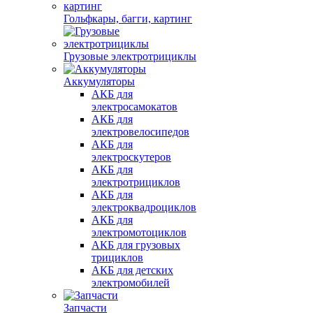
Гольфкары, багги, картинг
Грузовые электротрициклы
Аккумуляторы
АКБ для
электросамокатов
АКБ для
электровелосипедов
АКБ для
электроскутеров
АКБ для
электротрициклов
АКБ для
электроквадроциклов
АКБ для
электромотоциклов
АКБ для грузовых
трициклов
АКБ для детских
электромобилей
Запчасти