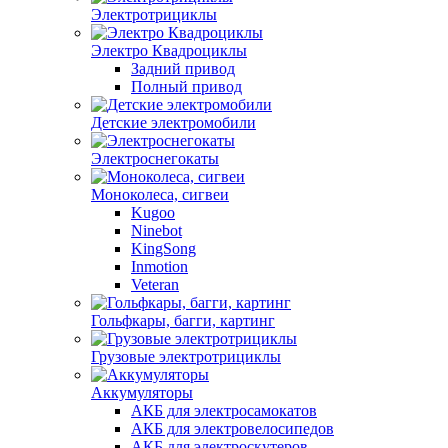
Электротрициклы
Электро Квадроциклы
Задний привод
Полный привод
Детские электромобили
Электроснегокаты
Моноколеса, сигвеи
Kugoo
Ninebot
KingSong
Inmotion
Veteran
Гольфкары, багги, картинг
Грузовые электротрициклы
Аккумуляторы
АКБ для электросамокатов
АКБ для электровелосипедов
АКБ для электроскутеров