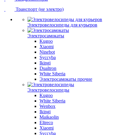
Транспорт (не электро)
Электровелосипеды для курьеров
Электросамокаты
Kugoo
Xiaomi
Ninebot
Syccyba
Ikingi
Dualtron
White Siberia
Электросамокаты прочие
Электровелосипеды
Kugoo
White Siberia
Wenbox
Ikingi
Maikaolin
Eltreco
Xiaomi
Syccyba