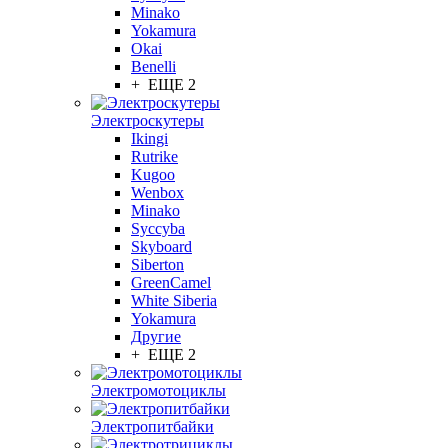
Minako
Yokamura
Okai
Benelli
+ ЕЩЕ 2
Электроскутеры
Ikingi
Rutrike
Kugoo
Wenbox
Minako
Syccyba
Skyboard
Siberton
GreenCamel
White Siberia
Yokamura
Другие
+ ЕЩЕ 2
Электромотоциклы
Электропитбайки