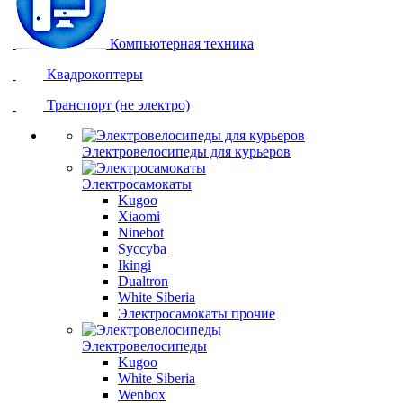
Компьютерная техника
Квадрокоптеры
Транспорт (не электро)
Электровелосипеды для курьеров
Электросамокаты
Kugoo
Xiaomi
Ninebot
Syccyba
Ikingi
Dualtron
White Siberia
Электросамокаты прочие
Электровелосипеды
Kugoo
White Siberia
Wenbox