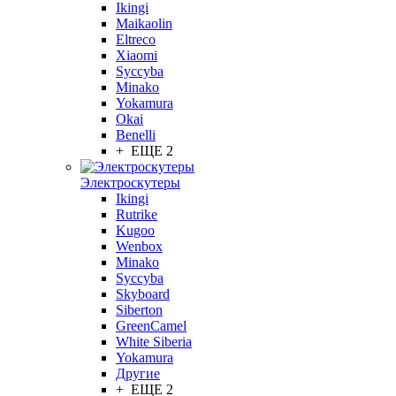
Ikingi
Maikaolin
Eltreco
Xiaomi
Syccyba
Minako
Yokamura
Okai
Benelli
+ ЕЩЕ 2
Электроскутеры
Ikingi
Rutrike
Kugoo
Wenbox
Minako
Syccyba
Skyboard
Siberton
GreenCamel
White Siberia
Yokamura
Другие
+ ЕЩЕ 2