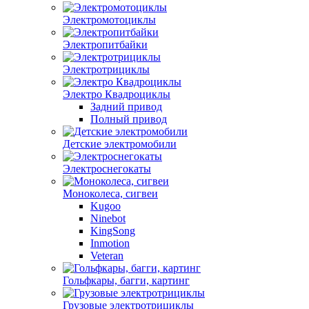
Электромотоциклы
Электропитбайки
Электротрициклы
Электро Квадроциклы
Задний привод
Полный привод
Детские электромобили
Электроснегокаты
Моноколеса, сигвеи
Kugoo
Ninebot
KingSong
Inmotion
Veteran
Гольфкары, багги, картинг
Грузовые электротрициклы