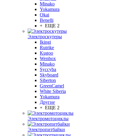
Minako
Yokamura
Okai
Benelli
+ ЕЩЕ 2
Электроскутеры
Ikingi
Rutrike
Kugoo
Wenbox
Minako
Syccyba
Skyboard
Siberton
GreenCamel
White Siberia
Yokamura
Другие
+ ЕЩЕ 2
Электромотоциклы
Электропитбайки