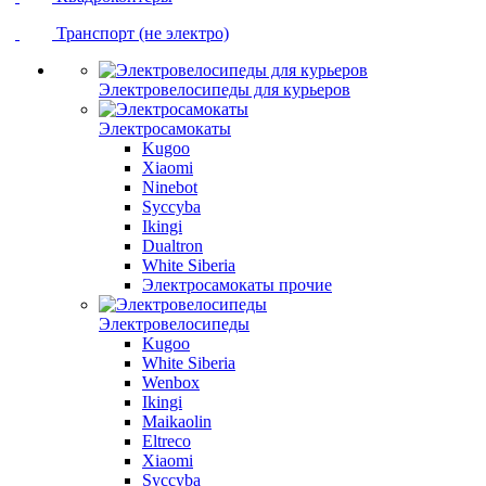
Транспорт (не электро)
Электровелосипеды для курьеров
Электросамокаты
Kugoo
Xiaomi
Ninebot
Syccyba
Ikingi
Dualtron
White Siberia
Электросамокаты прочие
Электровелосипеды
Kugoo
White Siberia
Wenbox
Ikingi
Maikaolin
Eltreco
Xiaomi
Syccyba