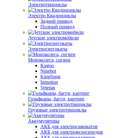
Электротрициклы
Электро Квадроциклы
Задний привод
Полный привод
Детские электромобили
Электроснегокаты
Моноколеса, сигвеи
Kugoo
Ninebot
KingSong
Inmotion
Veteran
Гольфкары, багги, картинг
Грузовые электротрициклы
Аккумуляторы
АКБ для электросамокатов
АКБ для электровелосипедов
АКБ для электроскутеров