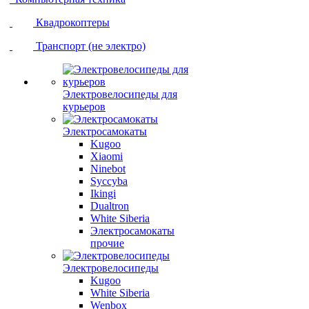
Квадрокоптеры
Транспорт (не электро)
Электровелосипеды для
курьеров
Электросамокаты
Kugoo
Xiaomi
Ninebot
Syccyba
Ikingi
Dualtron
White Siberia
Электросамокаты
прочие
Электровелосипеды
Kugoo
White Siberia
Wenbox