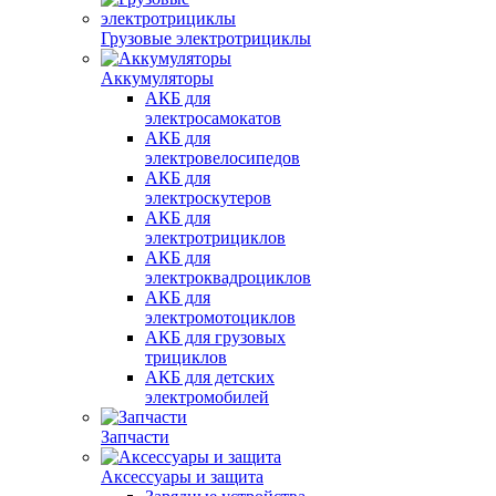
Грузовые электротрициклы
Аккумуляторы
АКБ для
электросамокатов
АКБ для
электровелосипедов
АКБ для
электроскутеров
АКБ для
электротрициклов
АКБ для
электроквадроциклов
АКБ для
электромотоциклов
АКБ для грузовых
трициклов
АКБ для детских
электромобилей
Запчасти
Аксессуары и защита