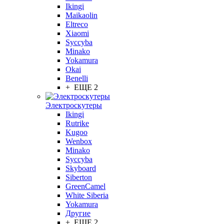
Ikingi
Maikaolin
Eltreco
Xiaomi
Syccyba
Minako
Yokamura
Okai
Benelli
+ ЕЩЕ 2
Электроскутеры
Ikingi
Rutrike
Kugoo
Wenbox
Minako
Syccyba
Skyboard
Siberton
GreenCamel
White Siberia
Yokamura
Другие
+ ЕЩЕ 2