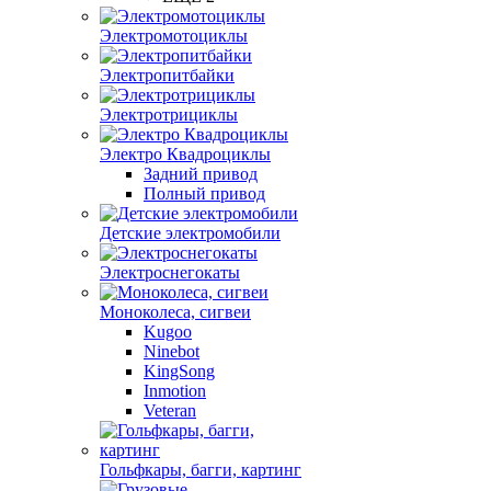
Электромотоциклы
Электропитбайки
Электротрициклы
Электро Квадроциклы
Задний привод
Полный привод
Детские электромобили
Электроснегокаты
Моноколеса, сигвеи
Kugoo
Ninebot
KingSong
Inmotion
Veteran
Гольфкары, багги, картинг