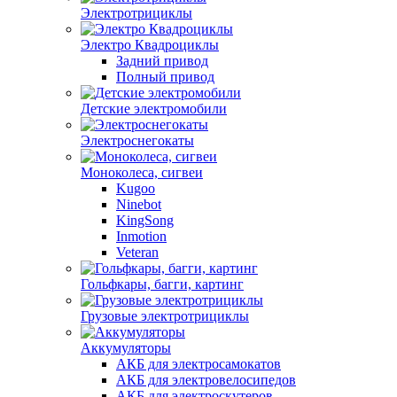
Электротрициклы
Электро Квадроциклы
Задний привод
Полный привод
Детские электромобили
Электроснегокаты
Моноколеса, сигвеи
Kugoo
Ninebot
KingSong
Inmotion
Veteran
Гольфкары, багги, картинг
Грузовые электротрициклы
Аккумуляторы
АКБ для электросамокатов
АКБ для электровелосипедов
АКБ для электроскутеров