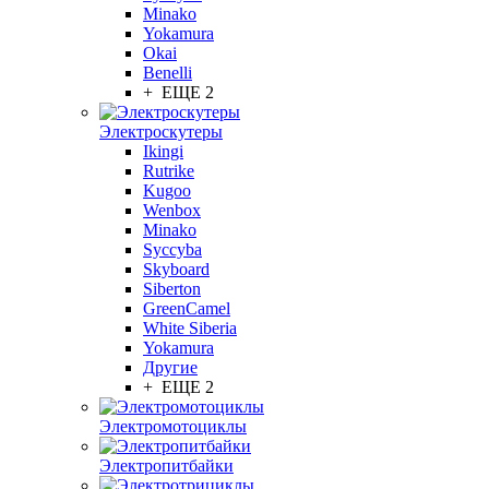
Minako
Yokamura
Okai
Benelli
+ ЕЩЕ 2
Электроскутеры
Ikingi
Rutrike
Kugoo
Wenbox
Minako
Syccyba
Skyboard
Siberton
GreenCamel
White Siberia
Yokamura
Другие
+ ЕЩЕ 2
Электромотоциклы
Электропитбайки