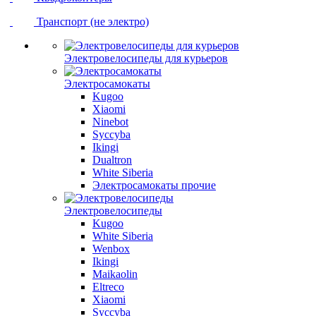
Транспорт (не электро)
Электровелосипеды для курьеров
Электросамокаты
Kugoo
Xiaomi
Ninebot
Syccyba
Ikingi
Dualtron
White Siberia
Электросамокаты прочие
Электровелосипеды
Kugoo
White Siberia
Wenbox
Ikingi
Maikaolin
Eltreco
Xiaomi
Syccyba