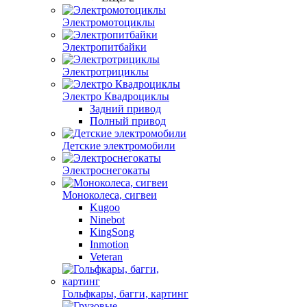
Электромотоциклы
Электропитбайки
Электротрициклы
Электро Квадроциклы
Задний привод
Полный привод
Детские электромобили
Электроснегокаты
Моноколеса, сигвеи
Kugoo
Ninebot
KingSong
Inmotion
Veteran
Гольфкары, багги, картинг