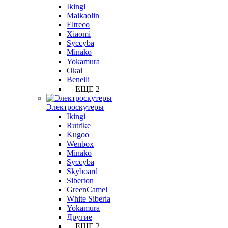
Ikingi
Maikaolin
Eltreco
Xiaomi
Syccyba
Minako
Yokamura
Okai
Benelli
+ ЕЩЕ 2
Электроскутеры
Ikingi
Rutrike
Kugoo
Wenbox
Minako
Syccyba
Skyboard
Siberton
GreenCamel
White Siberia
Yokamura
Другие
+ ЕЩЕ 2