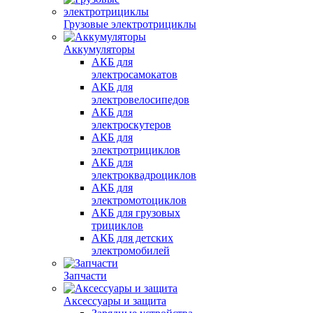
Грузовые электротрициклы
Аккумуляторы
АКБ для
электросамокатов
АКБ для
электровелосипедов
АКБ для
электроскутеров
АКБ для
электротрициклов
АКБ для
электроквадроциклов
АКБ для
электромотоциклов
АКБ для грузовых
трициклов
АКБ для детских
электромобилей
Запчасти
Аксессуары и защита