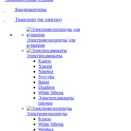
Квадрокоптеры
Транспорт (не электро)
Электровелосипеды для
курьеров
Электросамокаты
Kugoo
Xiaomi
Ninebot
Syccyba
Ikingi
Dualtron
White Siberia
Электросамокаты
прочие
Электровелосипеды
Kugoo
White Siberia
Wenbox