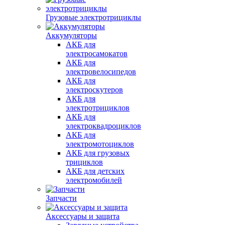
Грузовые электротрициклы
Аккумуляторы
АКБ для
электросамокатов
АКБ для
электровелосипедов
АКБ для
электроскутеров
АКБ для
электротрициклов
АКБ для
электроквадроциклов
АКБ для
электромотоциклов
АКБ для грузовых
трициклов
АКБ для детских
электромобилей
Запчасти
Аксессуары и защита