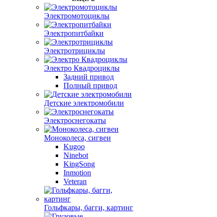
Электромотоциклы
Электропитбайки
Электротрициклы
Электро Квадроциклы
Задний привод
Полный привод
Детские электромобили
Электроснегокаты
Моноколеса, сигвеи
Kugoo
Ninebot
KingSong
Inmotion
Veteran
Гольфкары, багги, картинг