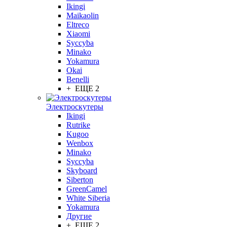
Ikingi
Maikaolin
Eltreco
Xiaomi
Syccyba
Minako
Yokamura
Okai
Benelli
+ ЕЩЕ 2
Электроскутеры
Ikingi
Rutrike
Kugoo
Wenbox
Minako
Syccyba
Skyboard
Siberton
GreenCamel
White Siberia
Yokamura
Другие
+ ЕЩЕ 2