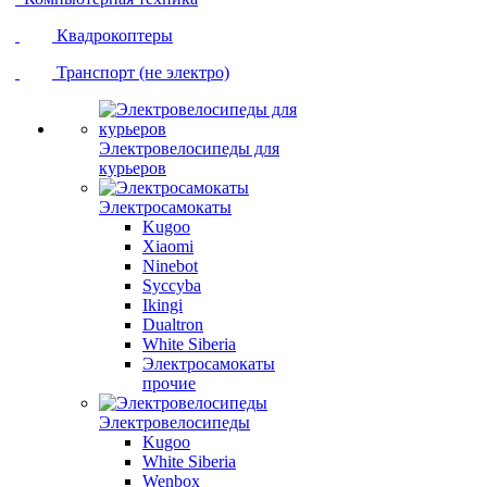
Квадрокоптеры
Транспорт (не электро)
Электровелосипеды для
курьеров
Электросамокаты
Kugoo
Xiaomi
Ninebot
Syccyba
Ikingi
Dualtron
White Siberia
Электросамокаты
прочие
Электровелосипеды
Kugoo
White Siberia
Wenbox