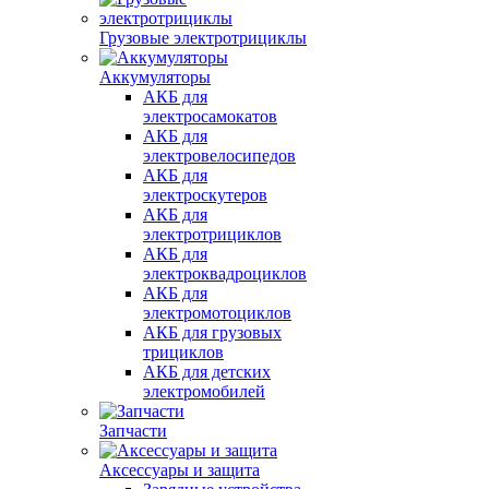
Грузовые электротрициклы
Аккумуляторы
АКБ для
электросамокатов
АКБ для
электровелосипедов
АКБ для
электроскутеров
АКБ для
электротрициклов
АКБ для
электроквадроциклов
АКБ для
электромотоциклов
АКБ для грузовых
трициклов
АКБ для детских
электромобилей
Запчасти
Аксессуары и защита