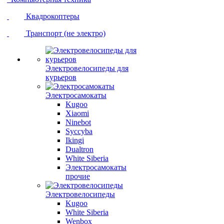
Квадрокоптеры
Транспорт (не электро)
Электровелосипеды для
курьеров
Электросамокаты
Kugoo
Xiaomi
Ninebot
Syccyba
Ikingi
Dualtron
White Siberia
Электросамокаты
прочие
Электровелосипеды
Kugoo
White Siberia
Wenbox