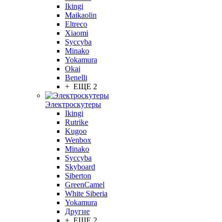
Ikingi
Maikaolin
Eltreco
Xiaomi
Syccyba
Minako
Yokamura
Okai
Benelli
+ ЕЩЕ 2
Электроскутеры
Ikingi
Rutrike
Kugoo
Wenbox
Minako
Syccyba
Skyboard
Siberton
GreenCamel
White Siberia
Yokamura
Другие
+ ЕЩЕ 2