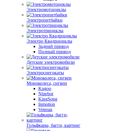
Электромотоциклы
Электропитбайки
Электротрициклы
Электро Квадроциклы
Задний привод
Полный привод
Детские электромобили
Электроснегокаты
Моноколеса, сигвеи
Kugoo
Ninebot
KingSong
Inmotion
Veteran
Гольфкары, багги, картинг