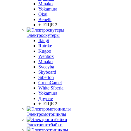
Minako
Yokamura
Okai
Benelli
+ ЕЩЕ 2
Электроскутеры
Ikingi
Rutrike
Kugoo
Wenbox
Minako
Syccyba
Skyboard
Siberton
GreenCamel
White Siberia
Yokamura
Другие
+ ЕЩЕ 2
Электромотоциклы
Электропитбайки