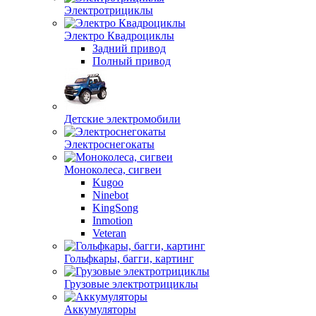
Электротрициклы
Электро Квадроциклы
Задний привод
Полный привод
Детские электромобили
Электроснегокаты
Моноколеса, сигвеи
Kugoo
Ninebot
KingSong
Inmotion
Veteran
Гольфкары, багги, картинг
Грузовые электротрициклы
Аккумуляторы