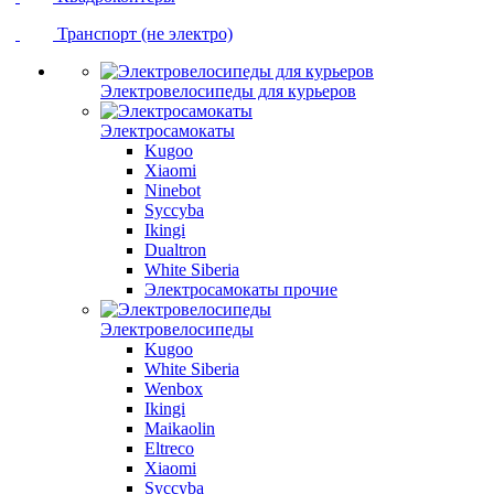
Транспорт (не электро)
Электровелосипеды для курьеров
Электросамокаты
Kugoo
Xiaomi
Ninebot
Syccyba
Ikingi
Dualtron
White Siberia
Электросамокаты прочие
Электровелосипеды
Kugoo
White Siberia
Wenbox
Ikingi
Maikaolin
Eltreco
Xiaomi
Syccyba