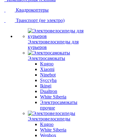
Квадрокоптеры
Транспорт (не электро)
Электровелосипеды для
курьеров
Электросамокаты
Kugoo
Xiaomi
Ninebot
Syccyba
Ikingi
Dualtron
White Siberia
Электросамокаты
прочие
Электровелосипеды
Kugoo
White Siberia
Wenbox