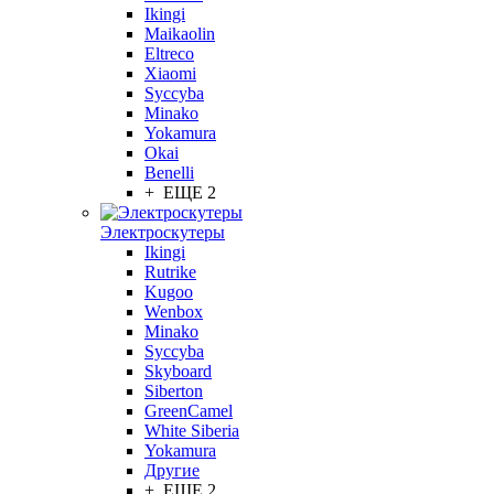
Ikingi
Maikaolin
Eltreco
Xiaomi
Syccyba
Minako
Yokamura
Okai
Benelli
+ ЕЩЕ 2
Электроскутеры
Ikingi
Rutrike
Kugoo
Wenbox
Minako
Syccyba
Skyboard
Siberton
GreenCamel
White Siberia
Yokamura
Другие
+ ЕЩЕ 2