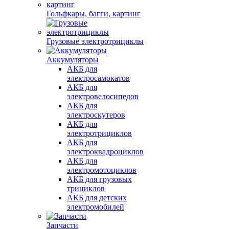
Гольфкары, багги, картинг
Грузовые электротрициклы
Аккумуляторы
АКБ для
электросамокатов
АКБ для
электровелосипедов
АКБ для
электроскутеров
АКБ для
электротрициклов
АКБ для
электроквадроциклов
АКБ для
электромотоциклов
АКБ для грузовых
трициклов
АКБ для детских
электромобилей
Запчасти