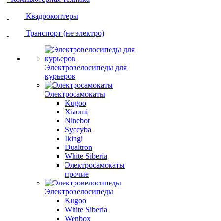
Квадрокоптеры
Транспорт (не электро)
Электровелосипеды для
курьеров
Электросамокаты
Kugoo
Xiaomi
Ninebot
Syccyba
Ikingi
Dualtron
White Siberia
Электросамокаты
прочие
Электровелосипеды
Kugoo
White Siberia
Wenbox