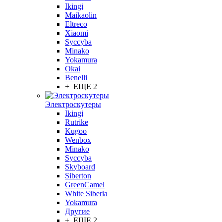
Ikingi
Maikaolin
Eltreco
Xiaomi
Syccyba
Minako
Yokamura
Okai
Benelli
+ ЕЩЕ 2
Электроскутеры
Ikingi
Rutrike
Kugoo
Wenbox
Minako
Syccyba
Skyboard
Siberton
GreenCamel
White Siberia
Yokamura
Другие
+ ЕЩЕ 2