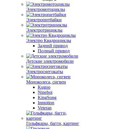
Электромотоциклы
Электропитбайки
Электротрициклы
Электро Квадроциклы
Задний привод
Полный привод
Детские электромобили
Электроснегокаты
Моноколеса, сигвеи
Kugoo
Ninebot
KingSong
Inmotion
Veteran
Гольфкары, багги, картинг