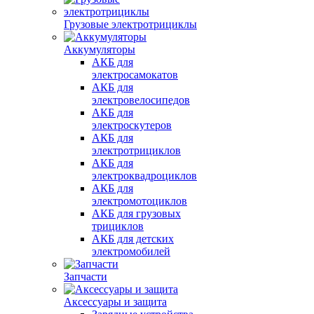
Грузовые электротрициклы
Аккумуляторы
АКБ для
электросамокатов
АКБ для
электровелосипедов
АКБ для
электроскутеров
АКБ для
электротрициклов
АКБ для
электроквадроциклов
АКБ для
электромотоциклов
АКБ для грузовых
трициклов
АКБ для детских
электромобилей
Запчасти
Аксессуары и защита