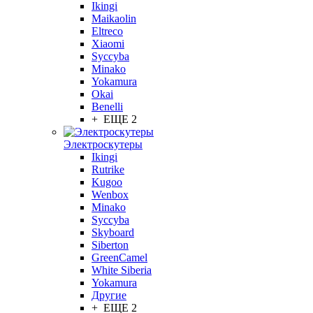
Ikingi
Maikaolin
Eltreco
Xiaomi
Syccyba
Minako
Yokamura
Okai
Benelli
+ ЕЩЕ 2
Электроскутеры
Ikingi
Rutrike
Kugoo
Wenbox
Minako
Syccyba
Skyboard
Siberton
GreenCamel
White Siberia
Yokamura
Другие
+ ЕЩЕ 2