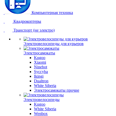
Компьютерная техника
Квадрокоптеры
Транспорт (не электро)
Электровелосипеды для курьеров
Электросамокаты
Kugoo
Xiaomi
Ninebot
Syccyba
Ikingi
Dualtron
White Siberia
Электросамокаты прочие
Электровелосипеды
Kugoo
White Siberia
Wenbox