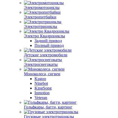
Электромотоциклы
Электропитбайки
Электротрициклы
Электро Квадроциклы
Задний привод
Полный привод
Детские электромобили
Электроснегокаты
Моноколеса, сигвеи
Kugoo
Ninebot
KingSong
Inmotion
Veteran
Гольфкары, багги, картинг
Грузовые электротрициклы