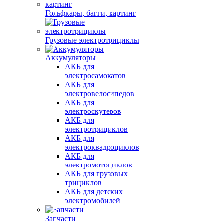
Гольфкары, багги, картинг
Грузовые электротрициклы
Аккумуляторы
АКБ для
электросамокатов
АКБ для
электровелосипедов
АКБ для
электроскутеров
АКБ для
электротрициклов
АКБ для
электроквадроциклов
АКБ для
электромотоциклов
АКБ для грузовых
трициклов
АКБ для детских
электромобилей
Запчасти