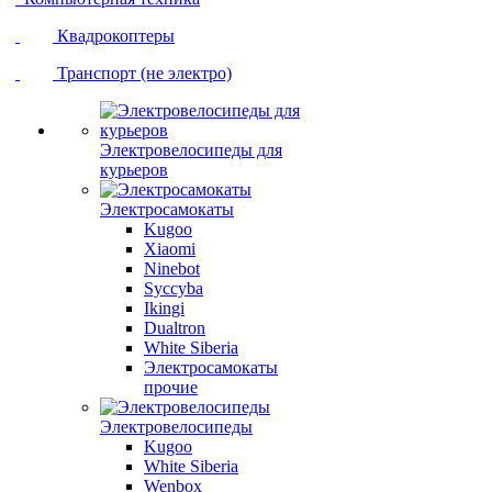
Квадрокоптеры
Транспорт (не электро)
Электровелосипеды для
курьеров
Электросамокаты
Kugoo
Xiaomi
Ninebot
Syccyba
Ikingi
Dualtron
White Siberia
Электросамокаты
прочие
Электровелосипеды
Kugoo
White Siberia
Wenbox