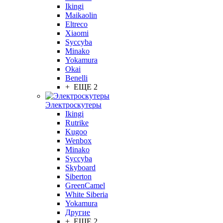
Ikingi
Maikaolin
Eltreco
Xiaomi
Syccyba
Minako
Yokamura
Okai
Benelli
+ ЕЩЕ 2
Электроскутеры
Ikingi
Rutrike
Kugoo
Wenbox
Minako
Syccyba
Skyboard
Siberton
GreenCamel
White Siberia
Yokamura
Другие
+ ЕЩЕ 2