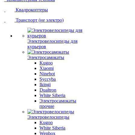
Квадрокоптеры
Транспорт (не электро)
Электровелосипеды для
курьеров
Электросамокаты
Kugoo
Xiaomi
Ninebot
Syccyba
Ikingi
Dualtron
White Siberia
Электросамокаты
прочие
Электровелосипеды
Kugoo
White Siberia
Wenbox