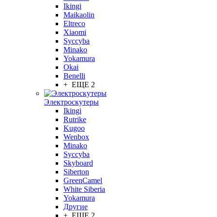
Ikingi
Maikaolin
Eltreco
Xiaomi
Syccyba
Minako
Yokamura
Okai
Benelli
+ ЕЩЕ 2
Электроскутеры
Ikingi
Rutrike
Kugoo
Wenbox
Minako
Syccyba
Skyboard
Siberton
GreenCamel
White Siberia
Yokamura
Другие
+ ЕЩЕ 2