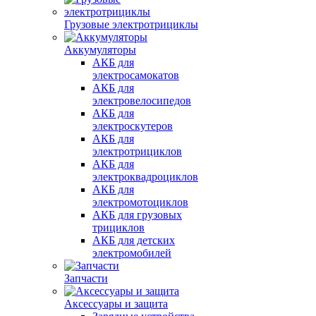
Грузовые электротрициклы
Аккумуляторы
АКБ для
электросамокатов
АКБ для
электровелосипедов
АКБ для
электроскутеров
АКБ для
электротрициклов
АКБ для
электроквадроциклов
АКБ для
электромотоциклов
АКБ для грузовых
трициклов
АКБ для детских
электромобилей
Запчасти
Аксессуары и защита