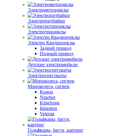
Электромотоциклы
Электропитбайки
Электротрициклы
Электро Квадроциклы
Задний привод
Полный привод
Детские электромобили
Электроснегокаты
Моноколеса, сигвеи
Kugoo
Ninebot
KingSong
Inmotion
Veteran
Гольфкары, багги, картинг