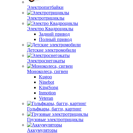
Электропитбайки
Электротрициклы
Электро Квадроциклы
Задний привод
Полный привод
Детские электромобили
Электроснегокаты
Моноколеса, сигвеи
Kugoo
Ninebot
KingSong
Inmotion
Veteran
Гольфкары, багги, картинг
Грузовые электротрициклы
Аккумуляторы