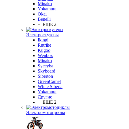
Minako
Yokamura
Okai
Benelli
+ ЕЩЕ 2
Электроскутеры
Ikingi
Rutrike
Kugoo
Wenbox
Minako
Syccyba
Skyboard
Siberton
GreenCamel
White Siberia
Yokamura
Другие
+ ЕЩЕ 2
Электромотоциклы