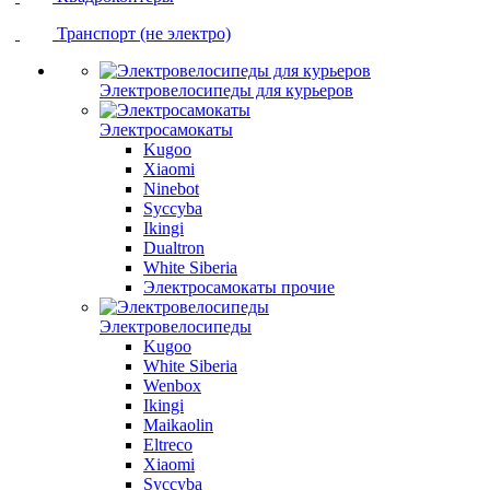
Транспорт (не электро)
Электровелосипеды для курьеров
Электросамокаты
Kugoo
Xiaomi
Ninebot
Syccyba
Ikingi
Dualtron
White Siberia
Электросамокаты прочие
Электровелосипеды
Kugoo
White Siberia
Wenbox
Ikingi
Maikaolin
Eltreco
Xiaomi
Syccyba