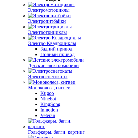
Электромотоциклы
Электропитбайки
Электротрициклы
Электро Квадроциклы
Задний привод
Полный привод
Детские электромобили
Электроснегокаты
Моноколеса, сигвеи
Kugoo
Ninebot
KingSong
Inmotion
Veteran
Гольфкары, багги, картинг