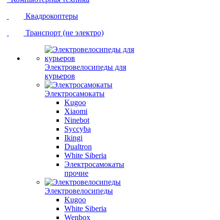
Квадрокоптеры
Транспорт (не электро)
Электровелосипеды для
курьеров
Электросамокаты
Kugoo
Xiaomi
Ninebot
Syccyba
Ikingi
Dualtron
White Siberia
Электросамокаты
прочие
Электровелосипеды
Kugoo
White Siberia
Wenbox