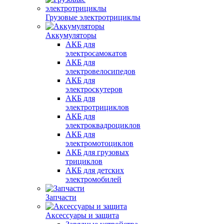
Грузовые электротрициклы
Аккумуляторы
АКБ для
электросамокатов
АКБ для
электровелосипедов
АКБ для
электроскутеров
АКБ для
электротрициклов
АКБ для
электроквадроциклов
АКБ для
электромотоциклов
АКБ для грузовых
трициклов
АКБ для детских
электромобилей
Запчасти
Аксессуары и защита