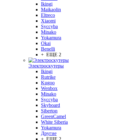
Ikingi
Maikaolin
Eltreco
Xiaomi
Syccyba
Minako
Yokamura
Okai
Benelli
+ ЕЩЕ 2
Электроскутеры
Ikingi
Rutrike
Kugoo
Wenbox
Minako
Syccyba
Skyboard
Siberton
GreenCamel
White Siberia
Yokamura
Другие
+ ЕЩЕ 2