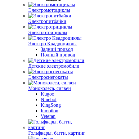
Электромотоциклы
Электропитбайки
Электротрициклы
Электро Квадроциклы
Задний привод
Полный привод
Детские электромобили
Электроснегокаты
Моноколеса, сигвеи
Kugoo
Ninebot
KingSong
Inmotion
Veteran
Гольфкары, багги, картинг