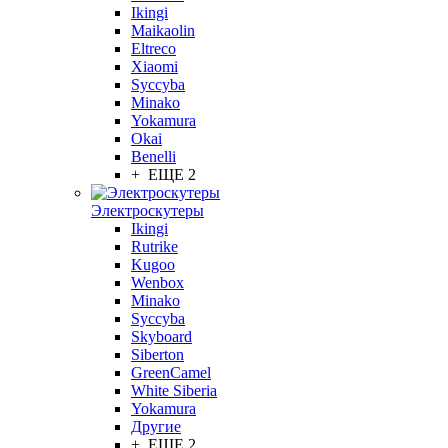
Ikingi
Maikaolin
Eltreco
Xiaomi
Syccyba
Minako
Yokamura
Okai
Benelli
+ ЕЩЕ 2
Электроскутеры
Ikingi
Rutrike
Kugoo
Wenbox
Minako
Syccyba
Skyboard
Siberton
GreenCamel
White Siberia
Yokamura
Другие
+ ЕЩЕ 2