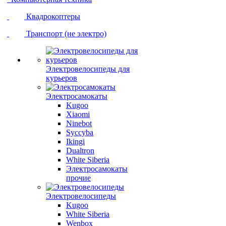
Квадрокоптеры
Транспорт (не электро)
Электровелосипеды для
курьеров
Электросамокаты
Kugoo
Xiaomi
Ninebot
Syccyba
Ikingi
Dualtron
White Siberia
Электросамокаты
прочие
Электровелосипеды
Kugoo
White Siberia
Wenbox