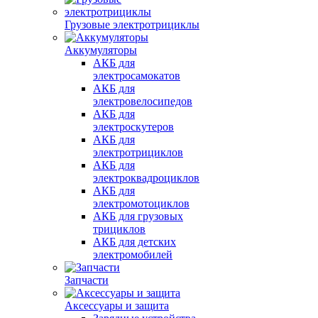
Грузовые электротрициклы
Аккумуляторы
АКБ для
электросамокатов
АКБ для
электровелосипедов
АКБ для
электроскутеров
АКБ для
электротрициклов
АКБ для
электроквадроциклов
АКБ для
электромотоциклов
АКБ для грузовых
трициклов
АКБ для детских
электромобилей
Запчасти
Аксессуары и защита