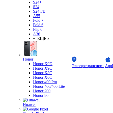
S24+
S24
S24 FE
A55
Fold 7
Fold 6
Flip 6
A36
+ ЕЩЕ 8
Honor
Honor X9D
Электротранспорт
Appl
Honor X9C
Honor X8C
Honor X6C
Honor 400 Pro
Honor 400/400 Lite
Honor 200
Honor 90
Huawei