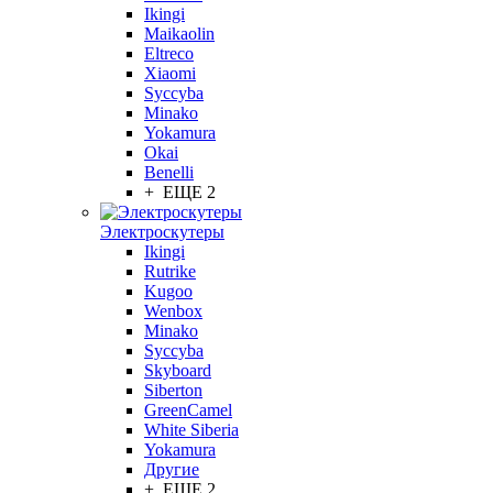
Ikingi
Maikaolin
Eltreco
Xiaomi
Syccyba
Minako
Yokamura
Okai
Benelli
+ ЕЩЕ 2
Электроскутеры
Ikingi
Rutrike
Kugoo
Wenbox
Minako
Syccyba
Skyboard
Siberton
GreenCamel
White Siberia
Yokamura
Другие
+ ЕЩЕ 2