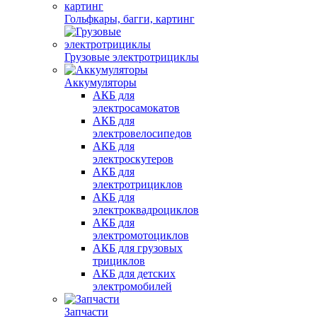
Гольфкары, багги, картинг
Грузовые электротрициклы
Аккумуляторы
АКБ для
электросамокатов
АКБ для
электровелосипедов
АКБ для
электроскутеров
АКБ для
электротрициклов
АКБ для
электроквадроциклов
АКБ для
электромотоциклов
АКБ для грузовых
трициклов
АКБ для детских
электромобилей
Запчасти