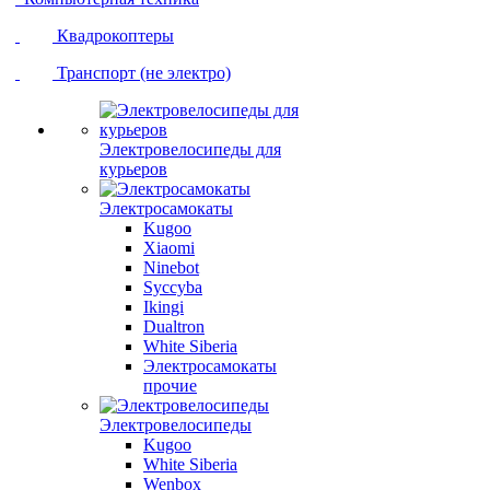
Квадрокоптеры
Транспорт (не электро)
Электровелосипеды для
курьеров
Электросамокаты
Kugoo
Xiaomi
Ninebot
Syccyba
Ikingi
Dualtron
White Siberia
Электросамокаты
прочие
Электровелосипеды
Kugoo
White Siberia
Wenbox