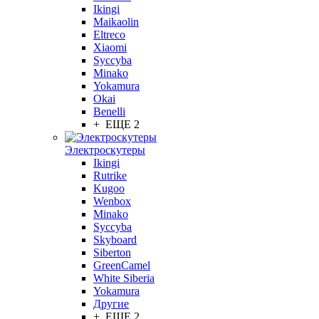
Ikingi
Maikaolin
Eltreco
Xiaomi
Syccyba
Minako
Yokamura
Okai
Benelli
+ ЕЩЕ 2
Электроскутеры
Ikingi
Rutrike
Kugoo
Wenbox
Minako
Syccyba
Skyboard
Siberton
GreenCamel
White Siberia
Yokamura
Другие
+ ЕЩЕ 2