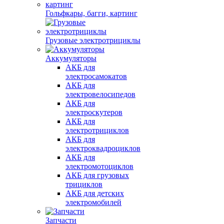
Гольфкары, багги, картинг
Грузовые электротрициклы
Аккумуляторы
АКБ для
электросамокатов
АКБ для
электровелосипедов
АКБ для
электроскутеров
АКБ для
электротрициклов
АКБ для
электроквадроциклов
АКБ для
электромотоциклов
АКБ для грузовых
трициклов
АКБ для детских
электромобилей
Запчасти