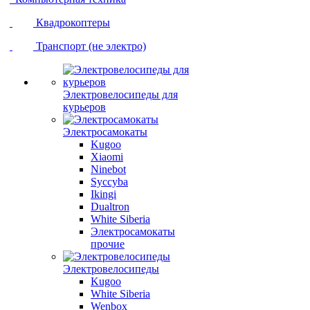
Квадрокоптеры
Транспорт (не электро)
Электровелосипеды для
курьеров
Электросамокаты
Kugoo
Xiaomi
Ninebot
Syccyba
Ikingi
Dualtron
White Siberia
Электросамокаты
прочие
Электровелосипеды
Kugoo
White Siberia
Wenbox