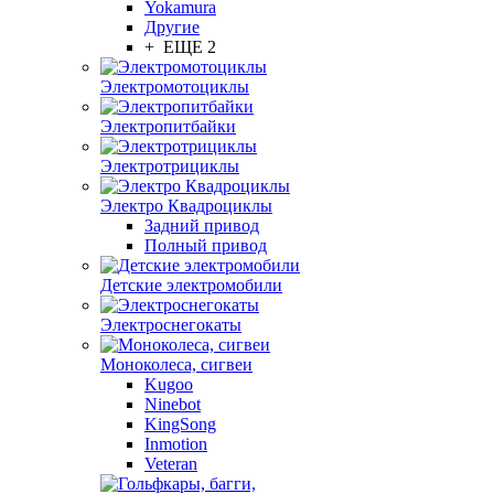
Yokamura
Другие
+ ЕЩЕ 2
Электромотоциклы
Электропитбайки
Электротрициклы
Электро Квадроциклы
Задний привод
Полный привод
Детские электромобили
Электроснегокаты
Моноколеса, сигвеи
Kugoo
Ninebot
KingSong
Inmotion
Veteran