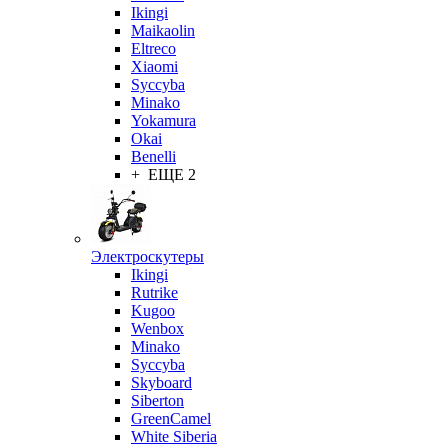
Ikingi
Maikaolin
Eltreco
Xiaomi
Syccyba
Minako
Yokamura
Okai
Benelli
+ ЕЩЕ 2
Электроскутеры
Ikingi
Rutrike
Kugoo
Wenbox
Minako
Syccyba
Skyboard
Siberton
GreenCamel
White Siberia