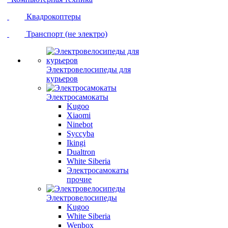
Квадрокоптеры
Транспорт (не электро)
Электровелосипеды для
курьеров
Электросамокаты
Kugoo
Xiaomi
Ninebot
Syccyba
Ikingi
Dualtron
White Siberia
Электросамокаты
прочие
Электровелосипеды
Kugoo
White Siberia
Wenbox