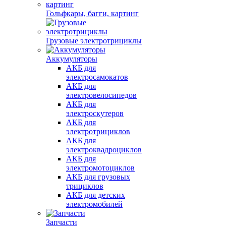
Гольфкары, багги, картинг
Грузовые электротрициклы
Аккумуляторы
АКБ для
электросамокатов
АКБ для
электровелосипедов
АКБ для
электроскутеров
АКБ для
электротрициклов
АКБ для
электроквадроциклов
АКБ для
электромотоциклов
АКБ для грузовых
трициклов
АКБ для детских
электромобилей
Запчасти