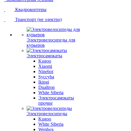
Квадрокоптеры
Транспорт (не электро)
Электровелосипеды для
курьеров
Электросамокаты
Kugoo
Xiaomi
Ninebot
Syccyba
Ikingi
Dualtron
White Siberia
Электросамокаты
прочие
Электровелосипеды
Kugoo
White Siberia
Wenbox