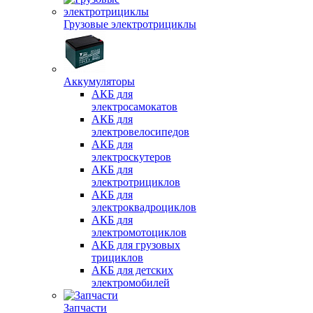
Грузовые электротрициклы
Аккумуляторы
АКБ для
электросамокатов
АКБ для
электровелосипедов
АКБ для
электроскутеров
АКБ для
электротрициклов
АКБ для
электроквадроциклов
АКБ для
электромотоциклов
АКБ для грузовых
трициклов
АКБ для детских
электромобилей
Запчасти