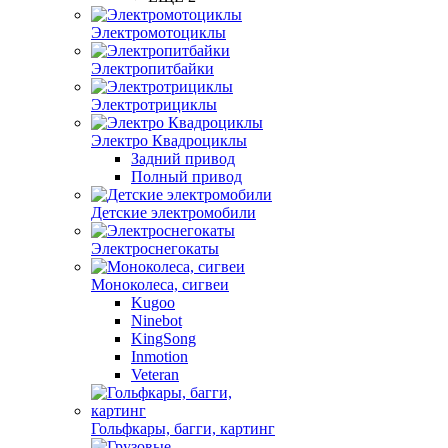
Электромотоциклы
Электропитбайки
Электротрициклы
Электро Квадроциклы
Задний привод
Полный привод
Детские электромобили
Электроснегокаты
Моноколеса, сигвеи
Kugoo
Ninebot
KingSong
Inmotion
Veteran
Гольфкары, багги, картинг