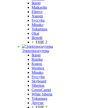
Ikingi
Maikaolin
Eltreco
Xiaomi
Syccyba
Minako
Yokamura
Okai
Benelli
+ ЕЩЕ 2
Электроскутеры
Ikingi
Rutrike
Kugoo
Wenbox
Minako
Syccyba
Skyboard
Siberton
GreenCamel
White Siberia
Yokamura
Другие
+ ЕЩЕ 2