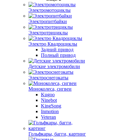
Электромотоциклы
Электропитбайки
Электротрициклы
Электро Квадроциклы
Задний привод
Полный привод
Детские электромобили
Электроснегокаты
Моноколеса, сигвеи
Kugoo
Ninebot
KingSong
Inmotion
Veteran
Гольфкары, багги, картинг