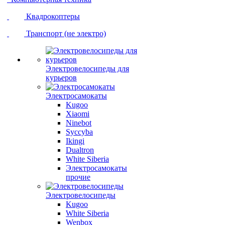
Квадрокоптеры
Транспорт (не электро)
Электровелосипеды для
курьеров
Электросамокаты
Kugoo
Xiaomi
Ninebot
Syccyba
Ikingi
Dualtron
White Siberia
Электросамокаты
прочие
Электровелосипеды
Kugoo
White Siberia
Wenbox