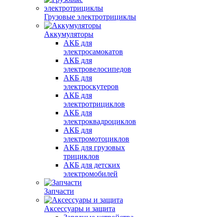
Грузовые электротрициклы
Аккумуляторы
АКБ для
электросамокатов
АКБ для
электровелосипедов
АКБ для
электроскутеров
АКБ для
электротрициклов
АКБ для
электроквадроциклов
АКБ для
электромотоциклов
АКБ для грузовых
трициклов
АКБ для детских
электромобилей
Запчасти
Аксессуары и защита