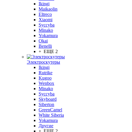
Ikingi
Maikaolin
Eltreco
Xiaomi
Syccyba
Minako
Yokamura
Okai
Benelli
+ ЕЩЕ 2
Электроскутеры
Ikingi
Rutrike
Kugoo
Wenbox
Minako
Syccyba
Skyboard
Siberton
GreenCamel
White Siberia
Yokamura
Другие
+ ЕЩЕ 2