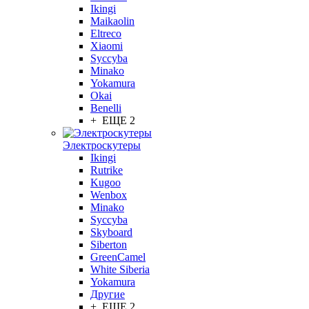
Ikingi
Maikaolin
Eltreco
Xiaomi
Syccyba
Minako
Yokamura
Okai
Benelli
+ ЕЩЕ 2
Электроскутеры
Ikingi
Rutrike
Kugoo
Wenbox
Minako
Syccyba
Skyboard
Siberton
GreenCamel
White Siberia
Yokamura
Другие
+ ЕЩЕ 2