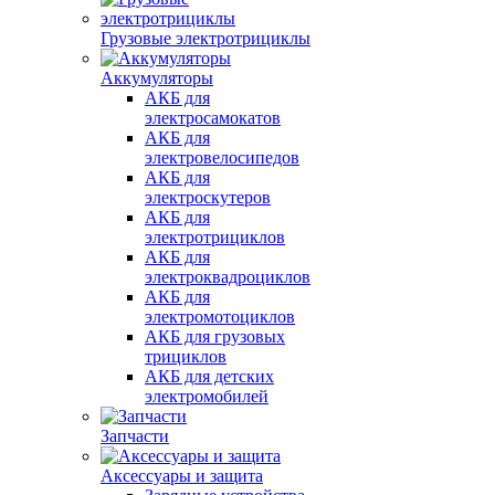
Грузовые электротрициклы
Аккумуляторы
АКБ для
электросамокатов
АКБ для
электровелосипедов
АКБ для
электроскутеров
АКБ для
электротрициклов
АКБ для
электроквадроциклов
АКБ для
электромотоциклов
АКБ для грузовых
трициклов
АКБ для детских
электромобилей
Запчасти
Аксессуары и защита