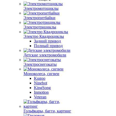
Электромотоциклы
Электропитбайки
Электротрициклы
Электро Квадроциклы
Задний привод
Полный привод
Детские электромобили
Электроснегокаты
Моноколеса, сигвеи
Kugoo
Ninebot
KingSong
Inmotion
Veteran
Гольфкары, багги, картинг