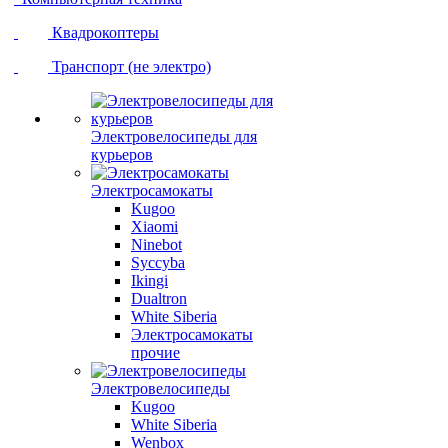
Квадрокоптеры
Транспорт (не электро)
Электровелосипеды для
курьеров
Электросамокаты
Kugoo
Xiaomi
Ninebot
Syccyba
Ikingi
Dualtron
White Siberia
Электросамокаты
прочие
Электровелосипеды
Kugoo
White Siberia
Wenbox