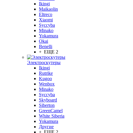
Ikingi
Maikaolin
Eltreco
Xiaomi
Syccyba
Minako
Yokamura
Okai
Benelli
+ ЕЩЕ 2
Электроскутеры
Ikingi
Rutrike
Kugoo
Wenbox
Minako
Syccyba
Skyboard
Siberton
GreenCamel
White Siberia
Yokamura
Другие
+ ЕЩЕ 2