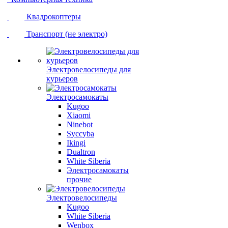
Квадрокоптеры
Транспорт (не электро)
Электровелосипеды для
курьеров
Электросамокаты
Kugoo
Xiaomi
Ninebot
Syccyba
Ikingi
Dualtron
White Siberia
Электросамокаты
прочие
Электровелосипеды
Kugoo
White Siberia
Wenbox