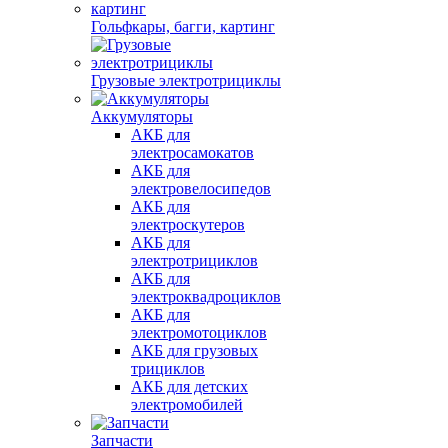
Гольфкары, багги, картинг
Грузовые электротрициклы
Аккумуляторы
АКБ для
электросамокатов
АКБ для
электровелосипедов
АКБ для
электроскутеров
АКБ для
электротрициклов
АКБ для
электроквадроциклов
АКБ для
электромотоциклов
АКБ для грузовых
трициклов
АКБ для детских
электромобилей
Запчасти