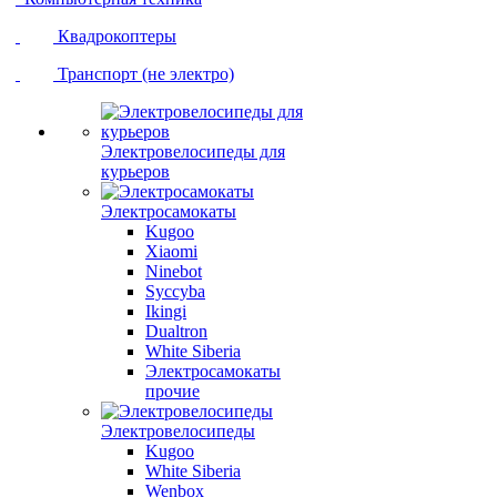
Квадрокоптеры
Транспорт (не электро)
Электровелосипеды для
курьеров
Электросамокаты
Kugoo
Xiaomi
Ninebot
Syccyba
Ikingi
Dualtron
White Siberia
Электросамокаты
прочие
Электровелосипеды
Kugoo
White Siberia
Wenbox