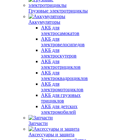
Грузовые электротрициклы
Аккумуляторы
АКБ для
электросамокатов
АКБ для
электровелосипедов
АКБ для
электроскутеров
АКБ для
электротрициклов
АКБ для
электроквадроциклов
АКБ для
электромотоциклов
АКБ для грузовых
трициклов
АКБ для детских
электромобилей
Запчасти
Аксессуары и защита