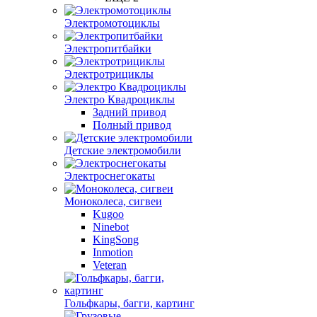
Электромотоциклы
Электропитбайки
Электротрициклы
Электро Квадроциклы
Задний привод
Полный привод
Детские электромобили
Электроснегокаты
Моноколеса, сигвеи
Kugoo
Ninebot
KingSong
Inmotion
Veteran
Гольфкары, багги, картинг