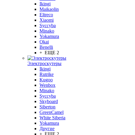
Ikingi
Maikaolin
Eltreco
Xiaomi
Syccyba
Minako
Yokamura
Okai
Benelli
+ ЕЩЕ 2
Электроскутеры
Ikingi
Rutrike
Kugoo
Wenbox
Minako
Syccyba
Skyboard
Siberton
GreenCamel
White Siberia
Yokamura
Другие
+ ЕЩЕ 2