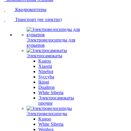
Квадрокоптеры
Транспорт (не электро)
Электровелосипеды для
курьеров
Электросамокаты
Kugoo
Xiaomi
Ninebot
Syccyba
Ikingi
Dualtron
White Siberia
Электросамокаты
прочие
Электровелосипеды
Kugoo
White Siberia
Wenbox