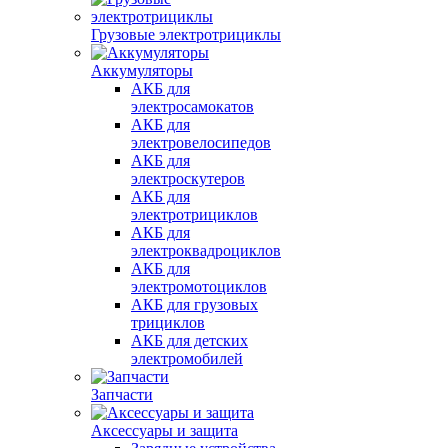
Грузовые электротрициклы
Аккумуляторы
АКБ для
электросамокатов
АКБ для
электровелосипедов
АКБ для
электроскутеров
АКБ для
электротрициклов
АКБ для
электроквадроциклов
АКБ для
электромотоциклов
АКБ для грузовых
трициклов
АКБ для детских
электромобилей
Запчасти
Аксессуары и защита