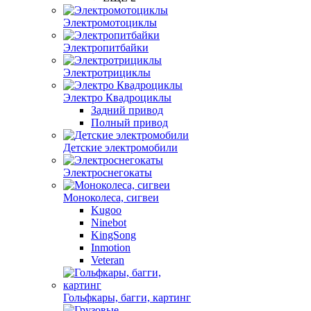
Электромотоциклы
Электропитбайки
Электротрициклы
Электро Квадроциклы
Задний привод
Полный привод
Детские электромобили
Электроснегокаты
Моноколеса, сигвеи
Kugoo
Ninebot
KingSong
Inmotion
Veteran
Гольфкары, багги, картинг