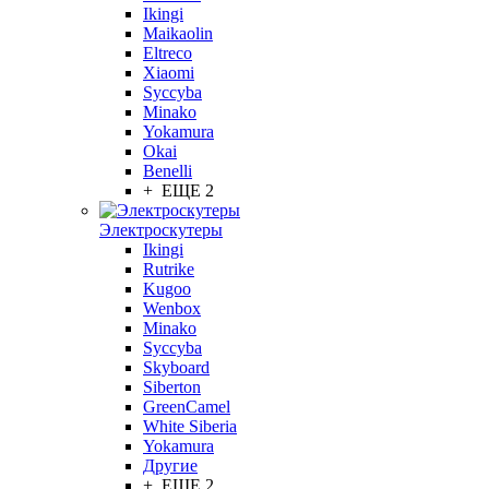
Ikingi
Maikaolin
Eltreco
Xiaomi
Syccyba
Minako
Yokamura
Okai
Benelli
+ ЕЩЕ 2
Электроскутеры
Ikingi
Rutrike
Kugoo
Wenbox
Minako
Syccyba
Skyboard
Siberton
GreenCamel
White Siberia
Yokamura
Другие
+ ЕЩЕ 2