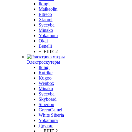
Ikingi
Maikaolin
Eltreco
Xiaomi
Syccyba
Minako
Yokamura
Okai
Benelli
+ ЕЩЕ 2
Электроскутеры
Ikingi
Rutrike
Kugoo
Wenbox
Minako
Syccyba
Skyboard
Siberton
GreenCamel
White Siberia
Yokamura
Другие
+ ЕЩЕ 2