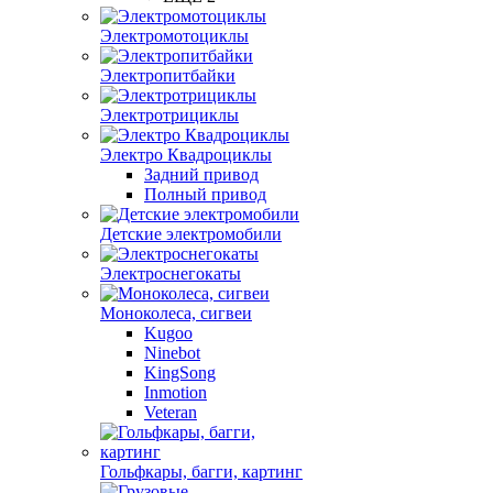
Электромотоциклы
Электропитбайки
Электротрициклы
Электро Квадроциклы
Задний привод
Полный привод
Детские электромобили
Электроснегокаты
Моноколеса, сигвеи
Kugoo
Ninebot
KingSong
Inmotion
Veteran
Гольфкары, багги, картинг