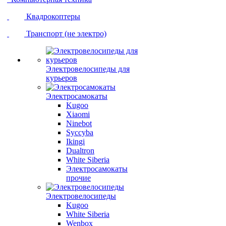
Квадрокоптеры
Транспорт (не электро)
Электровелосипеды для
курьеров
Электросамокаты
Kugoo
Xiaomi
Ninebot
Syccyba
Ikingi
Dualtron
White Siberia
Электросамокаты
прочие
Электровелосипеды
Kugoo
White Siberia
Wenbox