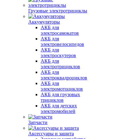
Грузовые электротрициклы
Аккумуляторы
АКБ для
электросамокатов
АКБ для
электровелосипедов
АКБ для
электроскутеров
АКБ для
электротрициклов
АКБ для
электроквадроциклов
АКБ для
электромотоциклов
АКБ для грузовых
трициклов
АКБ для детских
электромобилей
Запчасти
Аксессуары и защита