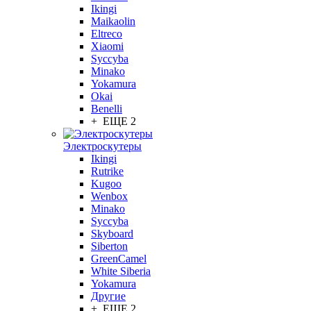
Ikingi
Maikaolin
Eltreco
Xiaomi
Syccyba
Minako
Yokamura
Okai
Benelli
+ ЕЩЕ 2
Электроскутеры
Ikingi
Rutrike
Kugoo
Wenbox
Minako
Syccyba
Skyboard
Siberton
GreenCamel
White Siberia
Yokamura
Другие
+ ЕЩЕ 2