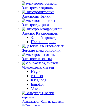
Электромотоциклы
Электропитбайки
Электротрициклы
Электро Квадроциклы
Задний привод
Полный привод
Детские электромобили
Электроснегокаты
Моноколеса, сигвеи
Kugoo
Ninebot
KingSong
Inmotion
Veteran
Гольфкары, багги, картинг