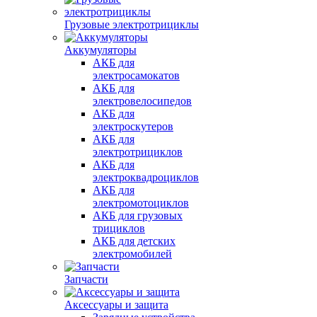
Грузовые электротрициклы
Аккумуляторы
АКБ для
электросамокатов
АКБ для
электровелосипедов
АКБ для
электроскутеров
АКБ для
электротрициклов
АКБ для
электроквадроциклов
АКБ для
электромотоциклов
АКБ для грузовых
трициклов
АКБ для детских
электромобилей
Запчасти
Аксессуары и защита