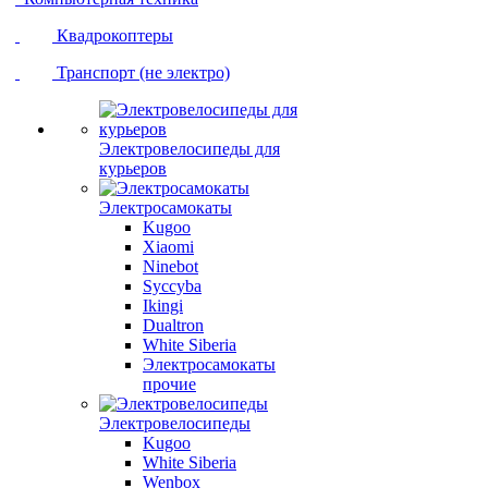
Квадрокоптеры
Транспорт (не электро)
Электровелосипеды для
курьеров
Электросамокаты
Kugoo
Xiaomi
Ninebot
Syccyba
Ikingi
Dualtron
White Siberia
Электросамокаты
прочие
Электровелосипеды
Kugoo
White Siberia
Wenbox