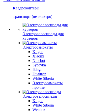
Квадрокоптеры
Транспорт (не электро)
Электровелосипеды для
курьеров
Электросамокаты
Kugoo
Xiaomi
Ninebot
Syccyba
Ikingi
Dualtron
White Siberia
Электросамокаты
прочие
Электровелосипеды
Kugoo
White Siberia
Wenbox