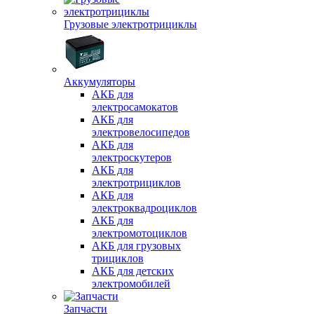
Грузовые электротрициклы
Аккумуляторы
АКБ для
электросамокатов
АКБ для
электровелосипедов
АКБ для
электроскутеров
АКБ для
электротрициклов
АКБ для
электроквадроциклов
АКБ для
электромотоциклов
АКБ для грузовых
трициклов
АКБ для детских
электромобилей
Запчасти