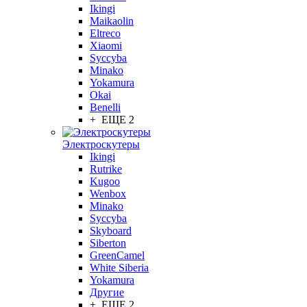
Ikingi
Maikaolin
Eltreco
Xiaomi
Syccyba
Minako
Yokamura
Okai
Benelli
+ ЕЩЕ 2
Электроскутеры
Ikingi
Rutrike
Kugoo
Wenbox
Minako
Syccyba
Skyboard
Siberton
GreenCamel
White Siberia
Yokamura
Другие
+ ЕЩЕ 2