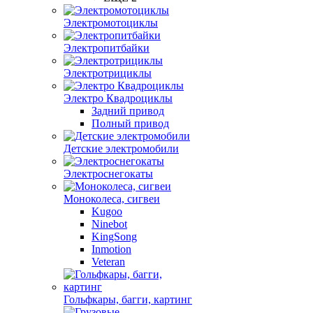
Электромотоциклы
Электропитбайки
Электротрициклы
Электро Квадроциклы
Задний привод
Полный привод
Детские электромобили
Электроснегокаты
Моноколеса, сигвеи
Kugoo
Ninebot
KingSong
Inmotion
Veteran
Гольфкары, багги, картинг