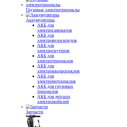
Грузовые электротрициклы
Аккумуляторы
АКБ для
электросамокатов
АКБ для
электровелосипедов
АКБ для
электроскутеров
АКБ для
электротрициклов
АКБ для
электроквадроциклов
АКБ для
электромотоциклов
АКБ для грузовых
трициклов
АКБ для детских
электромобилей
Запчасти