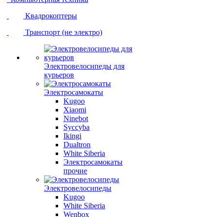
Квадрокоптеры
Транспорт (не электро)
Электровелосипеды для
курьеров
Электросамокаты
Kugoo
Xiaomi
Ninebot
Syccyba
Ikingi
Dualtron
White Siberia
Электросамокаты
прочие
Электровелосипеды
Kugoo
White Siberia
Wenbox