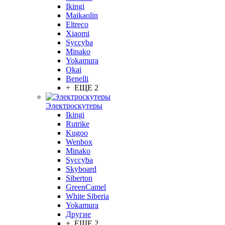
Ikingi
Maikaolin
Eltreco
Xiaomi
Syccyba
Minako
Yokamura
Okai
Benelli
+ ЕЩЕ 2
Электроскутеры
Ikingi
Rutrike
Kugoo
Wenbox
Minako
Syccyba
Skyboard
Siberton
GreenCamel
White Siberia
Yokamura
Другие
+ ЕЩЕ 2