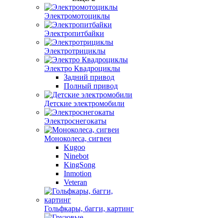
Электромотоциклы
Электропитбайки
Электротрициклы
Электро Квадроциклы
Задний привод
Полный привод
Детские электромобили
Электроснегокаты
Моноколеса, сигвеи
Kugoo
Ninebot
KingSong
Inmotion
Veteran
Гольфкары, багги, картинг