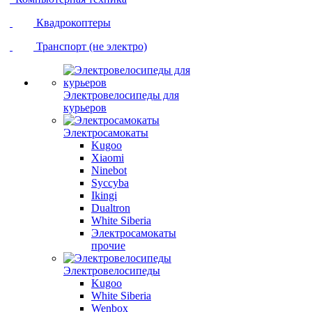
Квадрокоптеры
Транспорт (не электро)
Электровелосипеды для
курьеров
Электросамокаты
Kugoo
Xiaomi
Ninebot
Syccyba
Ikingi
Dualtron
White Siberia
Электросамокаты
прочие
Электровелосипеды
Kugoo
White Siberia
Wenbox