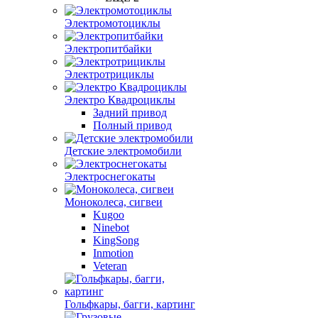
Электромотоциклы
Электропитбайки
Электротрициклы
Электро Квадроциклы
Задний привод
Полный привод
Детские электромобили
Электроснегокаты
Моноколеса, сигвеи
Kugoo
Ninebot
KingSong
Inmotion
Veteran
Гольфкары, багги, картинг