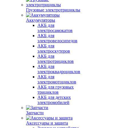
Грузовые электротрициклы
Аккумуляторы
АКБ для
электросамокатов
АКБ для
электровелосипедов
АКБ для
электроскутеров
АКБ для
электротрициклов
АКБ для
электроквадроциклов
АКБ для
электромотоциклов
АКБ для грузовых
трициклов
АКБ для детских
электромобилей
Запчасти
Аксессуары и защита