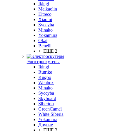
Ikingi
Maikaolin
Eltreco
Xiaomi
Syccyba
Minako
Yokamura
Okai
Benelli
+ ЕЩЕ 2
Электроскутеры
Ikingi
Rutrike
Kugoo
Wenbox
Minako
Syccyba
Skyboard
Siberton
GreenCamel
White Siberia
Yokamura
Другие
+ ЕЩЕ 2