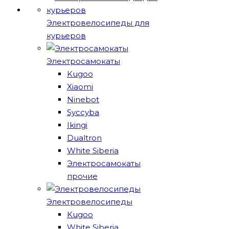
Электровелосипеды для
курьеров
Электросамокаты
Kugoo
Xiaomi
Ninebot
Syccyba
Ikingi
Dualtron
White Siberia
Электросамокаты
прочие
Электровелосипеды
Kugoo
White Siberia