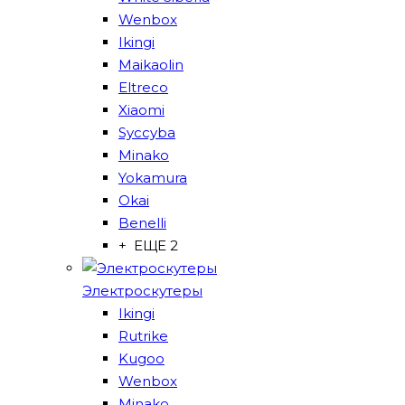
Wenbox
Ikingi
Maikaolin
Eltreco
Xiaomi
Syccyba
Minako
Yokamura
Okai
Benelli
+ ЕЩЕ 2
Электроскутеры
Ikingi
Rutrike
Kugoo
Wenbox
Minako