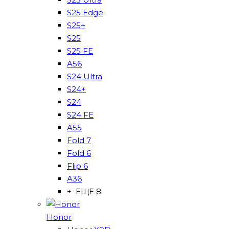
S25 Edge
S25+
S25
S25 FE
A56
S24 Ultra
S24+
S24
S24 FE
A55
Fold 7
Fold 6
Flip 6
A36
+ ЕЩЕ 8
Honor