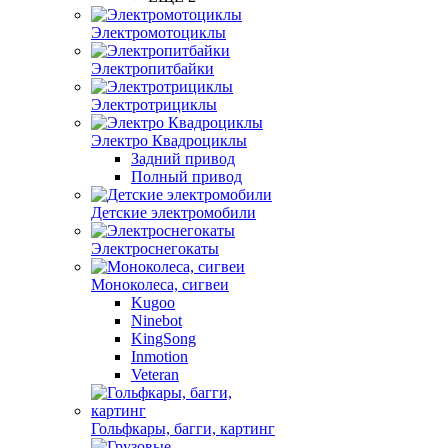
Электромотоциклы
Электропитбайки
Электротрициклы
Электро Квадроциклы
Задний привод
Полный привод
Детские электромобили
Электроснегокаты
Моноколеса, сигвеи
Kugoo
Ninebot
KingSong
Inmotion
Veteran
Гольфкары, багги, картинг