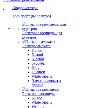
Квадрокоптеры
Транспорт (не электро)
Электровелосипеды для
курьеров
Электросамокаты
Kugoo
Xiaomi
Ninebot
Syccyba
Ikingi
Dualtron
White Siberia
Электросамокаты
прочие
Электровелосипеды
Kugoo
White Siberia
Wenbox