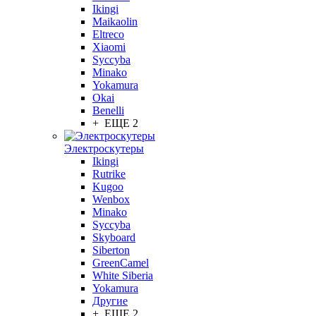
Ikingi
Maikaolin
Eltreco
Xiaomi
Syccyba
Minako
Yokamura
Okai
Benelli
+ ЕЩЕ 2
Электроскутеры
Ikingi
Rutrike
Kugoo
Wenbox
Minako
Syccyba
Skyboard
Siberton
GreenCamel
White Siberia
Yokamura
Другие
+ ЕЩЕ 2