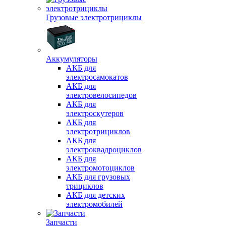
Грузовые электротрициклы
Аккумуляторы
АКБ для
электросамокатов
АКБ для
электровелосипедов
АКБ для
электроскутеров
АКБ для
электротрициклов
АКБ для
электроквадроциклов
АКБ для
электромотоциклов
АКБ для грузовых
трициклов
АКБ для детских
электромобилей
Запчасти