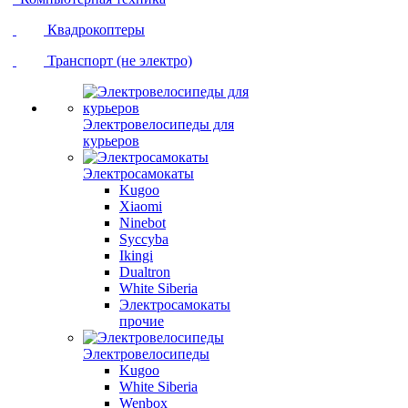
Квадрокоптеры
Транспорт (не электро)
Электровелосипеды для
курьеров
Электросамокаты
Kugoo
Xiaomi
Ninebot
Syccyba
Ikingi
Dualtron
White Siberia
Электросамокаты
прочие
Электровелосипеды
Kugoo
White Siberia
Wenbox