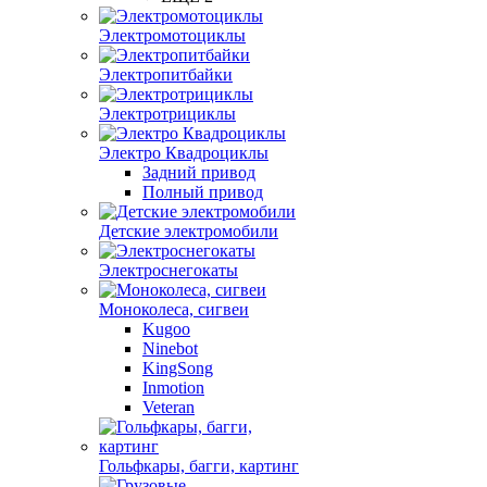
Электромотоциклы
Электропитбайки
Электротрициклы
Электро Квадроциклы
Задний привод
Полный привод
Детские электромобили
Электроснегокаты
Моноколеса, сигвеи
Kugoo
Ninebot
KingSong
Inmotion
Veteran
Гольфкары, багги, картинг