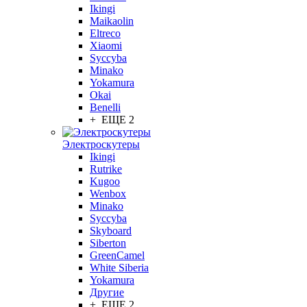
Ikingi
Maikaolin
Eltreco
Xiaomi
Syccyba
Minako
Yokamura
Okai
Benelli
+ ЕЩЕ 2
Электроскутеры
Ikingi
Rutrike
Kugoo
Wenbox
Minako
Syccyba
Skyboard
Siberton
GreenCamel
White Siberia
Yokamura
Другие
+ ЕЩЕ 2