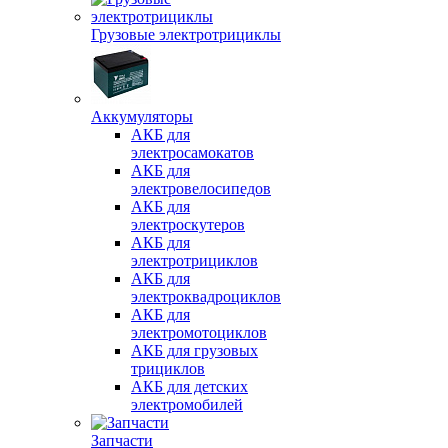
Грузовые электротрициклы
Аккумуляторы
АКБ для
электросамокатов
АКБ для
электровелосипедов
АКБ для
электроскутеров
АКБ для
электротрициклов
АКБ для
электроквадроциклов
АКБ для
электромотоциклов
АКБ для грузовых
трициклов
АКБ для детских
электромобилей
Запчасти