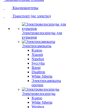
Квадрокоптеры
Транспорт (не электро)
Электровелосипеды для
курьеров
Электросамокаты
Kugoo
Xiaomi
Ninebot
Syccyba
Ikingi
Dualtron
White Siberia
Электросамокаты
прочие
Электровелосипеды
Kugoo
White Siberia
Wenbox