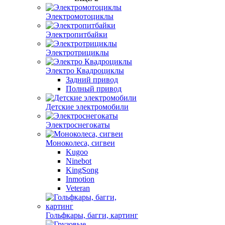
Электромотоциклы
Электропитбайки
Электротрициклы
Электро Квадроциклы
Задний привод
Полный привод
Детские электромобили
Электроснегокаты
Моноколеса, сигвеи
Kugoo
Ninebot
KingSong
Inmotion
Veteran
Гольфкары, багги, картинг