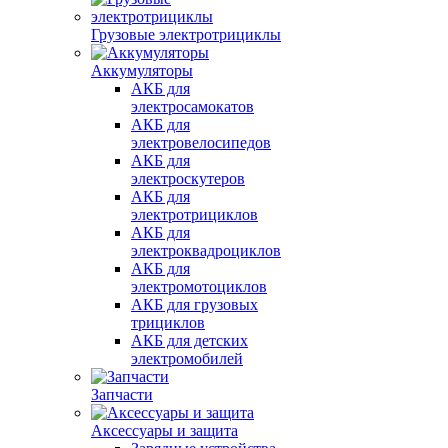
Грузовые электротрициклы
Аккумуляторы
АКБ для
электросамокатов
АКБ для
электровелосипедов
АКБ для
электроскутеров
АКБ для
электротрициклов
АКБ для
электроквадроциклов
АКБ для
электромотоциклов
АКБ для грузовых
трициклов
АКБ для детских
электромобилей
Запчасти
Аксессуары и защита