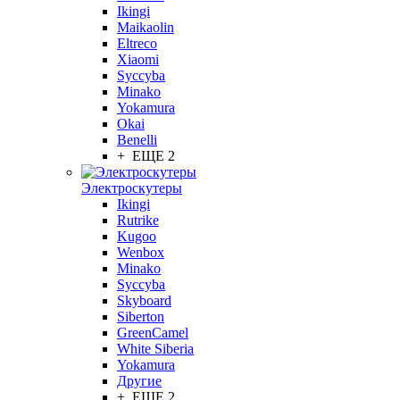
Ikingi
Maikaolin
Eltreco
Xiaomi
Syccyba
Minako
Yokamura
Okai
Benelli
+ ЕЩЕ 2
Электроскутеры
Ikingi
Rutrike
Kugoo
Wenbox
Minako
Syccyba
Skyboard
Siberton
GreenCamel
White Siberia
Yokamura
Другие
+ ЕЩЕ 2