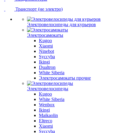
Транспорт (не электро)
Электровелосипеды для курьеров
Электросамокаты
Kugoo
Xiaomi
Ninebot
Syccyba
Ikingi
Dualtron
White Siberia
Электросамокаты прочие
Электровелосипеды
Kugoo
White Siberia
Wenbox
Ikingi
Maikaolin
Eltreco
Xiaomi
Syccyba