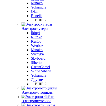
Minako
Yokamura
Okai
Benelli
+ ЕЩЕ 2
Электроскутеры
Ikingi
Rutrike
Kugoo
Wenbox
Minako
Syccyba
Skyboard
Siberton
GreenCamel
White Siberia
Yokamura
Другие
+ ЕЩЕ 2
Электромотоциклы
Электропитбайки