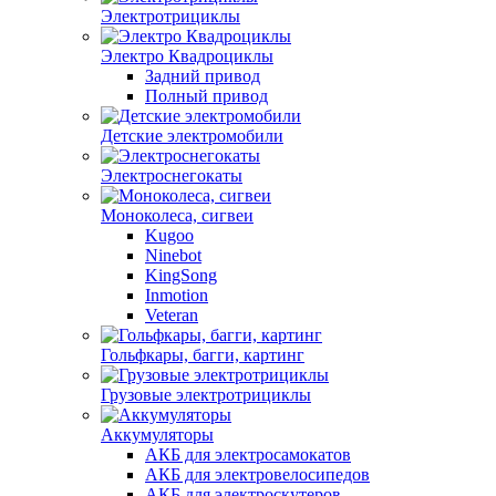
Электротрициклы
Электро Квадроциклы
Задний привод
Полный привод
Детские электромобили
Электроснегокаты
Моноколеса, сигвеи
Kugoo
Ninebot
KingSong
Inmotion
Veteran
Гольфкары, багги, картинг
Грузовые электротрициклы
Аккумуляторы
АКБ для электросамокатов
АКБ для электровелосипедов
АКБ для электроскутеров