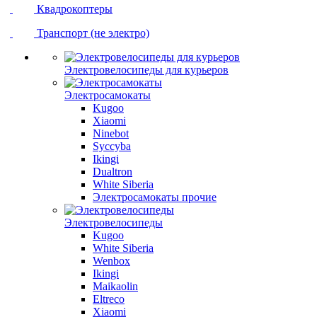
Квадрокоптеры
Транспорт (не электро)
Электровелосипеды для курьеров
Электросамокаты
Kugoo
Xiaomi
Ninebot
Syccyba
Ikingi
Dualtron
White Siberia
Электросамокаты прочие
Электровелосипеды
Kugoo
White Siberia
Wenbox
Ikingi
Maikaolin
Eltreco
Xiaomi