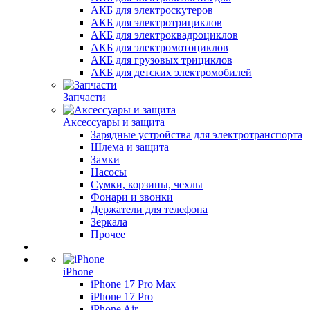
АКБ для электроскутеров
АКБ для электротрициклов
АКБ для электроквадроциклов
АКБ для электромотоциклов
АКБ для грузовых трициклов
АКБ для детских электромобилей
Запчасти
Аксессуары и защита
Зарядные устройства для электротранспорта
Шлема и защита
Замки
Насосы
Сумки, корзины, чехлы
Фонари и звонки
Держатели для телефона
Зеркала
Прочее
iPhone
iPhone 17 Pro Max
iPhone 17 Pro
iPhone Air