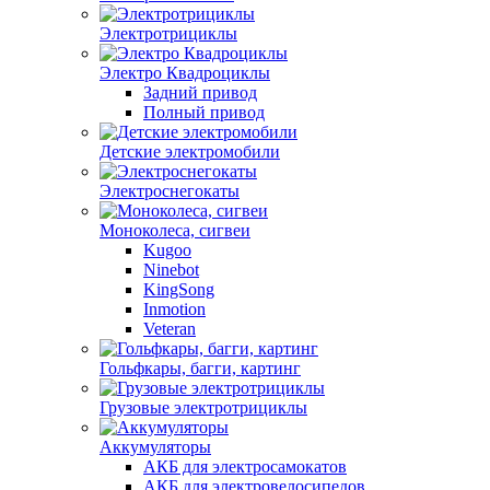
Электротрициклы
Электро Квадроциклы
Задний привод
Полный привод
Детские электромобили
Электроснегокаты
Моноколеса, сигвеи
Kugoo
Ninebot
KingSong
Inmotion
Veteran
Гольфкары, багги, картинг
Грузовые электротрициклы
Аккумуляторы
АКБ для электросамокатов
АКБ для электровелосипедов