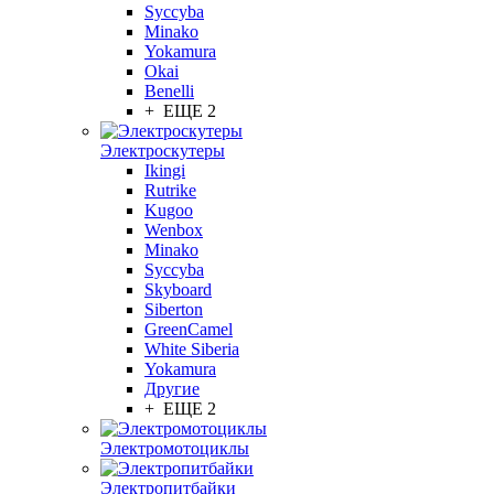
Syccyba
Minako
Yokamura
Okai
Benelli
+ ЕЩЕ 2
Электроскутеры
Ikingi
Rutrike
Kugoo
Wenbox
Minako
Syccyba
Skyboard
Siberton
GreenCamel
White Siberia
Yokamura
Другие
+ ЕЩЕ 2
Электромотоциклы
Электропитбайки