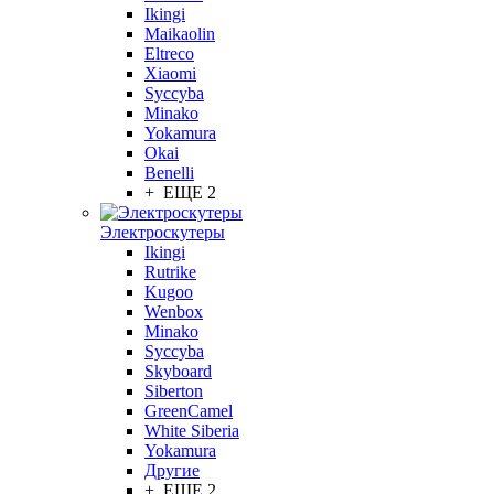
Ikingi
Maikaolin
Eltreco
Xiaomi
Syccyba
Minako
Yokamura
Okai
Benelli
+ ЕЩЕ 2
Электроскутеры
Ikingi
Rutrike
Kugoo
Wenbox
Minako
Syccyba
Skyboard
Siberton
GreenCamel
White Siberia
Yokamura
Другие
+ ЕЩЕ 2