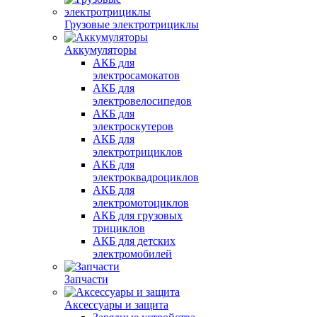
Грузовые электротрициклы
Аккумуляторы
АКБ для
электросамокатов
АКБ для
электровелосипедов
АКБ для
электроскутеров
АКБ для
электротрициклов
АКБ для
электроквадроциклов
АКБ для
электромотоциклов
АКБ для грузовых
трициклов
АКБ для детских
электромобилей
Запчасти
Аксессуары и защита