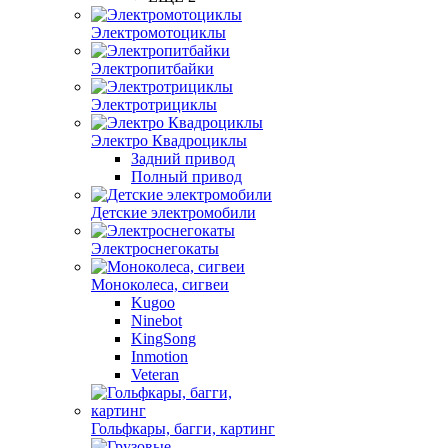
Электромотоциклы
Электропитбайки
Электротрициклы
Электро Квадроциклы
Задний привод
Полный привод
Детские электромобили
Электроснегокаты
Моноколеса, сигвеи
Kugoo
Ninebot
KingSong
Inmotion
Veteran
Гольфкары, багги, картинг