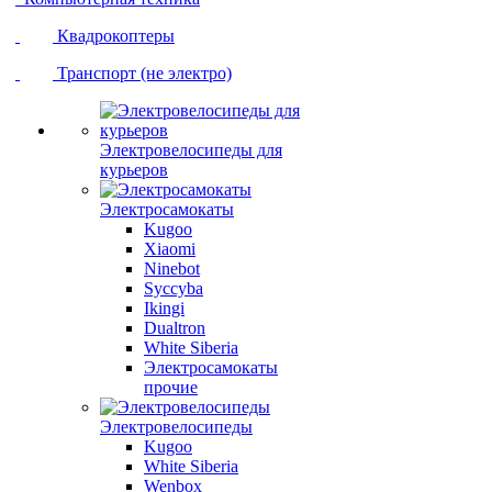
Квадрокоптеры
Транспорт (не электро)
Электровелосипеды для
курьеров
Электросамокаты
Kugoo
Xiaomi
Ninebot
Syccyba
Ikingi
Dualtron
White Siberia
Электросамокаты
прочие
Электровелосипеды
Kugoo
White Siberia
Wenbox