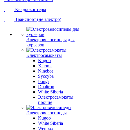
Квадрокоптеры
Транспорт (не электро)
Электровелосипеды для
курьеров
Электросамокаты
Kugoo
Xiaomi
Ninebot
Syccyba
Ikingi
Dualtron
White Siberia
Электросамокаты
прочие
Электровелосипеды
Kugoo
White Siberia
Wenbox