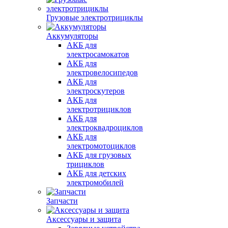
Грузовые электротрициклы
Аккумуляторы
АКБ для
электросамокатов
АКБ для
электровелосипедов
АКБ для
электроскутеров
АКБ для
электротрициклов
АКБ для
электроквадроциклов
АКБ для
электромотоциклов
АКБ для грузовых
трициклов
АКБ для детских
электромобилей
Запчасти
Аксессуары и защита