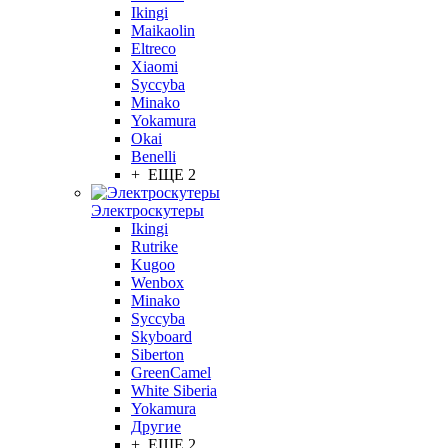
Ikingi
Maikaolin
Eltreco
Xiaomi
Syccyba
Minako
Yokamura
Okai
Benelli
+ ЕЩЕ 2
Электроскутеры
Ikingi
Rutrike
Kugoo
Wenbox
Minako
Syccyba
Skyboard
Siberton
GreenCamel
White Siberia
Yokamura
Другие
+ ЕЩЕ 2