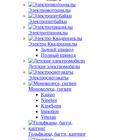
Электромотоциклы
Электропитбайки
Электротрициклы
Электро Квадроциклы
Задний привод
Полный привод
Детские электромобили
Электроснегокаты
Моноколеса, сигвеи
Kugoo
Ninebot
KingSong
Inmotion
Veteran
Гольфкары, багги, картинг