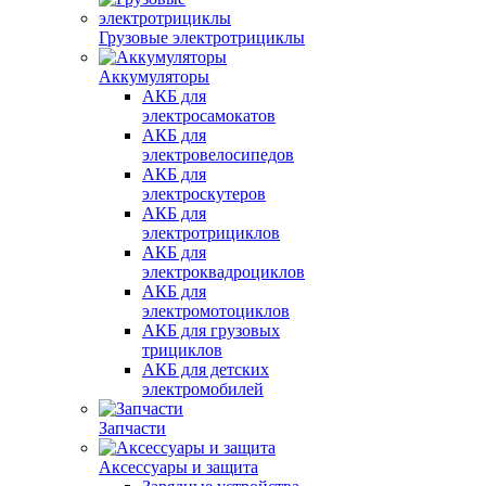
Грузовые электротрициклы
Аккумуляторы
АКБ для
электросамокатов
АКБ для
электровелосипедов
АКБ для
электроскутеров
АКБ для
электротрициклов
АКБ для
электроквадроциклов
АКБ для
электромотоциклов
АКБ для грузовых
трициклов
АКБ для детских
электромобилей
Запчасти
Аксессуары и защита