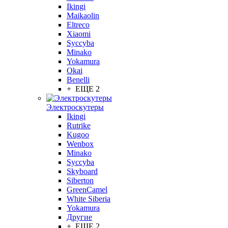
Ikingi
Maikaolin
Eltreco
Xiaomi
Syccyba
Minako
Yokamura
Okai
Benelli
+ ЕЩЕ 2
Электроскутеры
Ikingi
Rutrike
Kugoo
Wenbox
Minako
Syccyba
Skyboard
Siberton
GreenCamel
White Siberia
Yokamura
Другие
+ ЕЩЕ 2