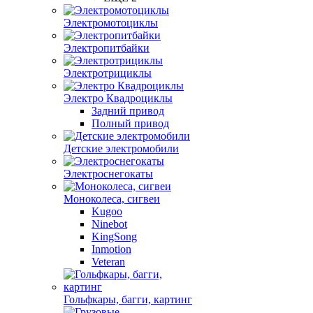
Электромотоциклы
Электропитбайки
Электротрициклы
Электро Квадроциклы
Задний привод
Полный привод
Детские электромобили
Электроснегокаты
Моноколеса, сигвеи
Kugoo
Ninebot
KingSong
Inmotion
Veteran
Гольфкары, багги, картинг