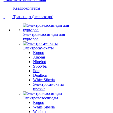
Квадрокоптеры
Транспорт (не электро)
Электровелосипеды для
курьеров
Электросамокаты
Kugoo
Xiaomi
Ninebot
Syccyba
Ikingi
Dualtron
White Siberia
Электросамокаты
прочие
Электровелосипеды
Kugoo
White Siberia
Wenbox