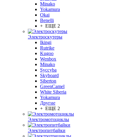
Minako
Yokamura
Okai
Benelli
+ ЕЩЕ 2
Электроскутеры
Ikingi
Rutrike
Kugoo
Wenbox
Minako
Syccyba
Skyboard
Siberton
GreenCamel
White Siberia
Yokamura
Другие
+ ЕЩЕ 2
Электромотоциклы
Электропитбайки