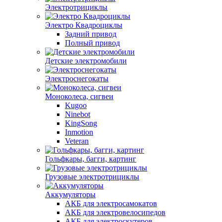
Электротрициклы
Электро Квадроциклы
Задний привод
Полный привод
Детские электромобили
Электроснегокаты
Моноколеса, сигвеи
Kugoo
Ninebot
KingSong
Inmotion
Veteran
Гольфкары, багги, картинг
Грузовые электротрициклы
Аккумуляторы
АКБ для электросамокатов
АКБ для электровелосипедов
АКБ для электроскутеров