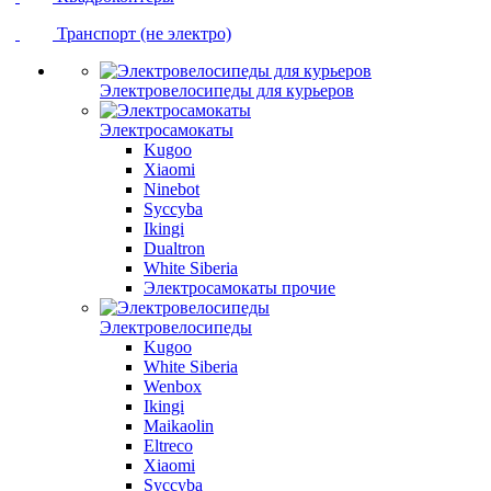
Транспорт (не электро)
Электровелосипеды для курьеров
Электросамокаты
Kugoo
Xiaomi
Ninebot
Syccyba
Ikingi
Dualtron
White Siberia
Электросамокаты прочие
Электровелосипеды
Kugoo
White Siberia
Wenbox
Ikingi
Maikaolin
Eltreco
Xiaomi
Syccyba