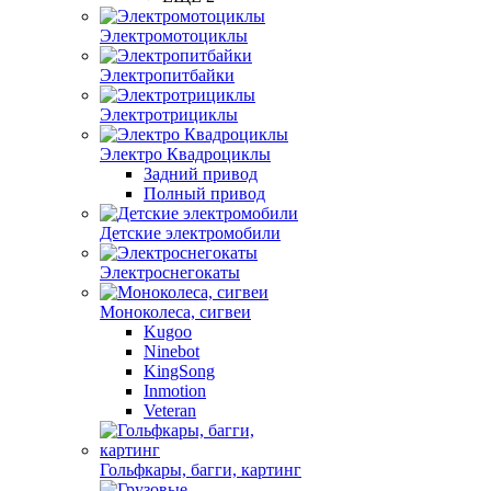
Электромотоциклы
Электропитбайки
Электротрициклы
Электро Квадроциклы
Задний привод
Полный привод
Детские электромобили
Электроснегокаты
Моноколеса, сигвеи
Kugoo
Ninebot
KingSong
Inmotion
Veteran
Гольфкары, багги, картинг