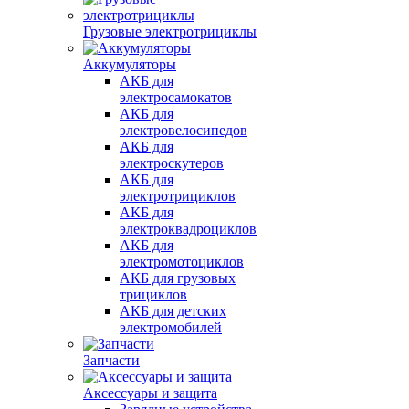
Грузовые электротрициклы
Аккумуляторы
АКБ для
электросамокатов
АКБ для
электровелосипедов
АКБ для
электроскутеров
АКБ для
электротрициклов
АКБ для
электроквадроциклов
АКБ для
электромотоциклов
АКБ для грузовых
трициклов
АКБ для детских
электромобилей
Запчасти
Аксессуары и защита