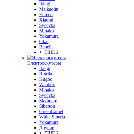
Ikingi
Maikaolin
Eltreco
Xiaomi
Syccyba
Minako
Yokamura
Okai
Benelli
+ ЕЩЕ 2
Электроскутеры
Ikingi
Rutrike
Kugoo
Wenbox
Minako
Syccyba
Skyboard
Siberton
GreenCamel
White Siberia
Yokamura
Другие
+ ЕЩЕ 2