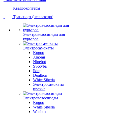
Квадрокоптеры
Транспорт (не электро)
Электровелосипеды для
курьеров
Электросамокаты
Kugoo
Xiaomi
Ninebot
Syccyba
Ikingi
Dualtron
White Siberia
Электросамокаты
прочие
Электровелосипеды
Kugoo
White Siberia
Wenbox