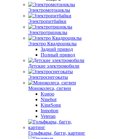
Электромотоциклы
Электропитбайки
Электротрициклы
Электро Квадроциклы
Задний привод
Полный привод
Детские электромобили
Электроснегокаты
Моноколеса, сигвеи
Kugoo
Ninebot
KingSong
Inmotion
Veteran
Гольфкары, багги, картинг