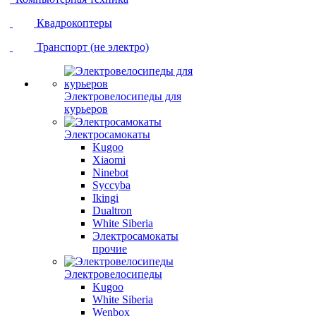
Квадрокоптеры
Транспорт (не электро)
Электровелосипеды для
курьеров
Электросамокаты
Kugoo
Xiaomi
Ninebot
Syccyba
Ikingi
Dualtron
White Siberia
Электросамокаты
прочие
Электровелосипеды
Kugoo
White Siberia
Wenbox