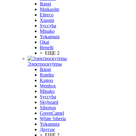
Ikingi
Maikaolin
Eltreco
Xiaomi
Syccyba
Minako
Yokamura
Okai
Benelli
+ ЕЩЕ 2
Электроскутеры
Ikingi
Rutrike
Kugoo
Wenbox
Minako
Syccyba
Skyboard
Siberton
GreenCamel
White Siberia
Yokamura
Другие
+ ЕЩЕ 2