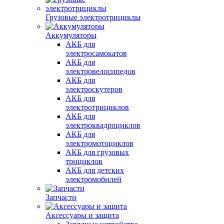
Грузовые электротрициклы
Аккумуляторы
АКБ для
электросамокатов
АКБ для
электровелосипедов
АКБ для
электроскутеров
АКБ для
электротрициклов
АКБ для
электроквадроциклов
АКБ для
электромотоциклов
АКБ для грузовых
трициклов
АКБ для детских
электромобилей
Запчасти
Аксессуары и защита